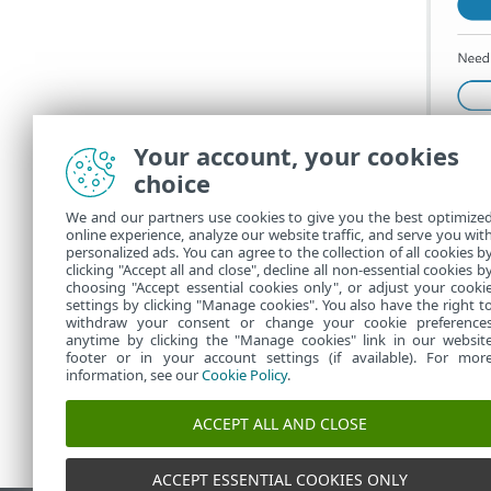
Your account, your cookies
choice
We and our partners use cookies to give you the best optimize
online experience, analyze our website traffic, and serve you wit
personalized ads. You can agree to the collection of all cookies b
clicking "Accept all and close", decline all non-essential cookies b
choosing "Accept essential cookies only", or adjust your cooki
settings by clicking "Manage cookies". You also have the right t
withdraw your consent or change your cookie preference
anytime by clicking the "Manage cookies" link in our websit
footer or in your account settings (if available). For mor
information, see our
Cookie Policy
.
ACCEPT ALL AND CLOSE
ACCEPT ESSENTIAL COOKIES ONLY