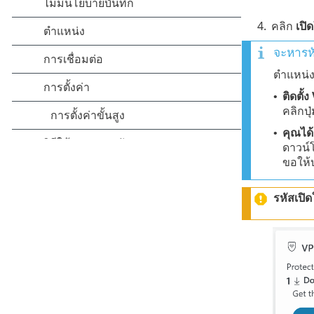
4.
คลิก
เปิ
จะหารหั
ตำแหน่งข
ติดตั
•
คลิกปุ
คุณได้
•
ดาวน์โ
ขอให้
รหัสเปิ