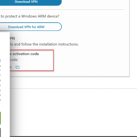
d
h
y
y
e
o
s
e
e