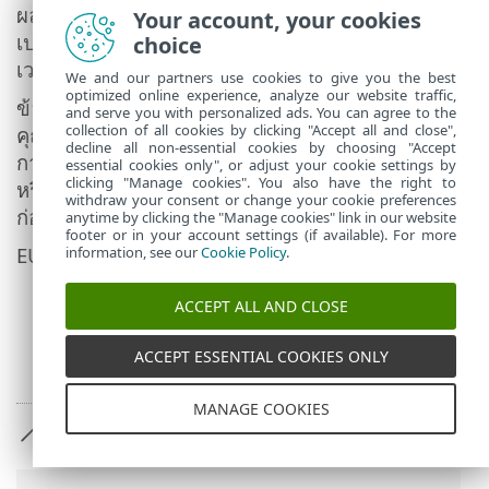
ผลบังคับใช้ต่อคุณ ณ วันที่คุณได้รับแจ้งการ
Your account, your cookies
เปลี่ยนแปลง เว้นแต่คุณจะยุติข้อตกลงภายในระยะ
choice
เวลาที่กำหนดไว้นี้
We and our partners use cookies to give you the best
optimized online experience, analyze our website traffic,
ข้อตกลงทั้งหมดนี้เป็นข้อตกลงระหว่างผู้ให้บริการกับ
and serve you with personalized ads. You can agree to the
collection of all cookies by clicking "Accept all and close",
คุณเกี่ยวกับซอฟต์แวร์ และมีผลเหนือกว่าการรับรอง
decline all non-essential cookies by choosing "Accept
การแลกเปลี่ยนความคิดเห็น ภาระหน้าที่ การสื่อสาร
essential cookies only", or adjust your cookie settings by
clicking "Manage cookies". You also have the right to
หรือโฆษณาที่เกี่ยวข้องกับซอฟต์แวร์ทั้งหมดที่เกิดขึ้น
withdraw your consent or change your cookie preferences
ก่อนหน้านี้
anytime by clicking the "Manage cookies" link in our website
footer or in your account settings (if available). For more
EULAID: EULA-PRODUCT; 3537.0
information, see our
Cookie Policy
.
ACCEPT ALL AND CLOSE
ACCEPT ESSENTIAL COOKIES ONLY
MANAGE COOKIES