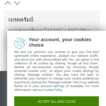
เบรดครัมบ์
ความช่วยเหลือออนไลน์ ESET
>
ESET VPN
>
ESET VPN
>
การใช้งาน ESET VPN
> การตั้ง
Your account, your cookies
ค่า
choice
We and our partners use cookies to give you the best
optimized online experience, analyze our website traffic,
and serve you with personalized ads. You can agree to the
collection of all cookies by clicking "Accept all and close",
decline all non-essential cookies by choosing "Accept
essential cookies only", or adjust your cookie settings by
clicking "Manage cookies". You also have the right to
withdraw your consent or change your cookie preferences
ดูไซต์เดสก์ท็อป
anytime by clicking the "Manage cookies" link in our website
footer or in your account settings (if available). For more
End of Life
information, see our
Cookie Policy
.
ฐานความรู้ของ ESET
ฟอรัมของ ESET
ACCEPT ALL AND CLOSE