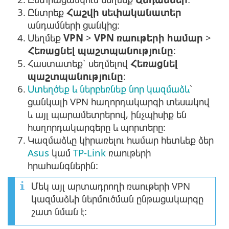
3.
Ընտրեք
Հաշվի սեփականատեր
անդամների ցանկից։
4.
Սեղմեք
VPN
>
VPN ռաութերի համար
>
Հեռացնել պաշտպանությունը
:
5.
Հաստատեք՝ սեղմելով
Հեռացնել
պաշտպանությունը
:
6.
Ստեղծեք և ներբեռնեք նոր կազմաձև
՝
ցանկալի VPN հաղորդակարգի տեսակով
և այլ պարամետրերով, ինչպիսիք են
հաղորդակարգերը և պորտերը:
7.
Կազմաձևը կիրառելու համար հետևեք ձեր
Asus
կամ
TP-Link
ռաութերի
հրահանգներին:
Մեկ այլ արտադրողի ռաութերի VPN
կազմաձևի ներմուծման ընթացակարգը
շատ նման է: