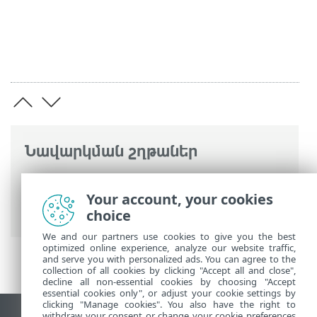
Նավարկման շղթաներ
ESET առցանց օգնություն
>
ESET VPN
>
ESET VPN ռաութերի համար
> Կազմաձևի
Your account, your cookies
փոփոխություն
choice
We and our partners use cookies to give you the best
optimized online experience, analyze our website traffic,
and serve you with personalized ads. You can agree to the
collection of all cookies by clicking "Accept all and close",
decline all non-essential cookies by choosing "Accept
essential cookies only", or adjust your cookie settings by
clicking "Manage cookies". You also have the right to
withdraw your consent or change your cookie preferences