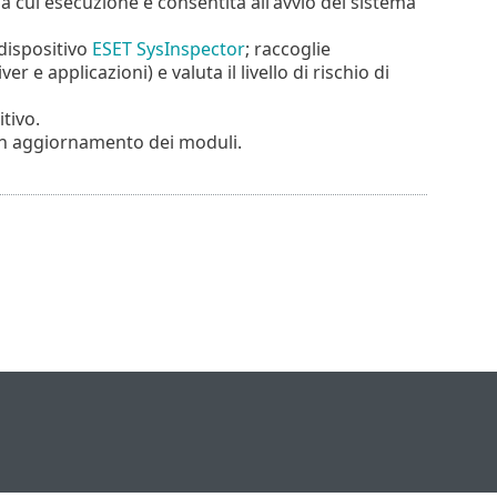
 la cui esecuzione è consentita all'avvio del sistema
dispositivo
ESET SysInspector
; raccoglie
e applicazioni) e valuta il livello di rischio di
itivo.
 un aggiornamento dei moduli.