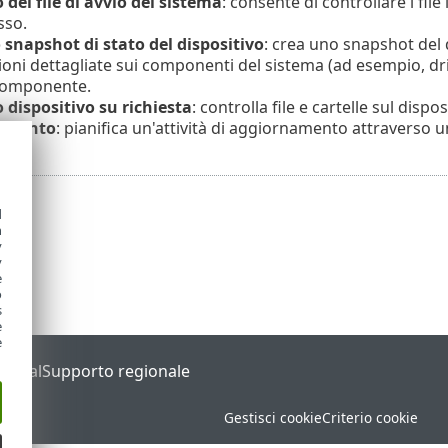
 del file di avvio del sistema
: consente di controllare i file
sso.
 snapshot di stato del dispositivo
: crea uno snapshot del 
oni dettagliate sui componenti del sistema (ad esempio, driver 
componente.
 dispositivo su richiesta
: controlla file e cartelle sul dispos
amento
: pianifica un'attività di aggiornamento attraverso
d
h
y
y
e
o
s
e
e
Portal
Supporto regionale
Gestisci cookie
Criterio cookie