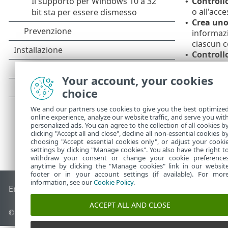
Controllo
•
o all'acce
Crea uno
•
informazi
ciascun 
Controllo
•
Aggiorn
•
Your account, your cookies
choice
We and our partners use cookies to give you the best optimize
online experience, analyze our website traffic, and serve you wit
personalized ads. You can agree to the collection of all cookies b
clicking "Accept all and close", decline all non-essential cookies b
choosing "Accept essential cookies only", or adjust your cooki
settings by clicking "Manage cookies". You also have the right t
withdraw your consent or change your cookie preference
anytime by clicking the "Manage cookies" link in our websit
footer or in your account settings (if available). For mor
information, see our
Cookie Policy
.
End of Life
ESET Knowledge Base
Forum ESET
ESET Status 
ACCEPT ALL AND CLOSE
© 1992 - 2026 ESET, spol. s r.o. - Tutti i diritti riservati.