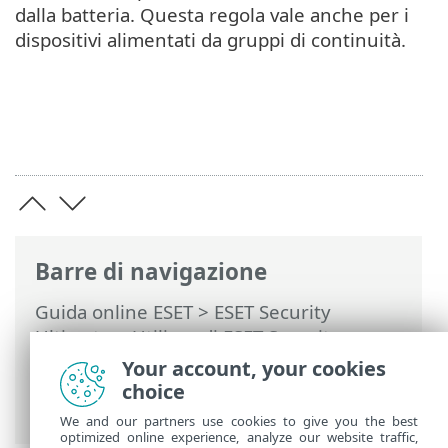
dalla batteria. Questa regola vale anche per i
dispositivi alimentati da gruppi di continuità.
Barre di navigazione
Guida online ESET
>
ESET Security
Ultimate
>
Utilizzo di ESET Security
Ultimate
>
Strumenti
>
Pianificazione
Your account, your cookies
attività
> Finestre di dialogo:
choice
pianificazione attività > Tempo attività
We and our partners use cookies to give you the best
optimized online experience, analyze our website traffic,