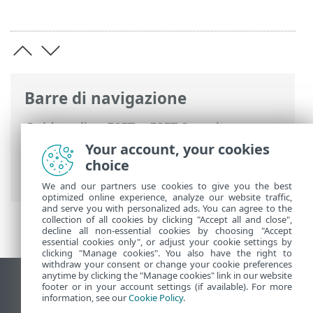
Barre di navigazione
Guida online ESET
>
ESET Security
Ultimate
>
Utilizzo di ESET Security
Your account, your cookies
Ultimate
>
Strumenti
> Pianificazione
choice
attività
We and our partners use cookies to give you the best
optimized online experience, analyze our website traffic,
and serve you with personalized ads. You can agree to the
collection of all cookies by clicking "Accept all and close",
decline all non-essential cookies by choosing "Accept
essential cookies only", or adjust your cookie settings by
clicking "Manage cookies". You also have the right to
withdraw your consent or change your cookie preferences
anytime by clicking the "Manage cookies" link in our website
Visualizza sito desktop
footer or in your account settings (if available). For more
information, see our
Cookie Policy
.
End of Life