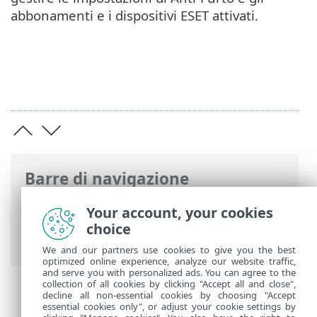
abbonamenti e i dispositivi ESET attivati.
Barre di navigazione
Guida online ESET
>
ESET Security
Your account, your cookies
Ultimate
>
Utilizzo di ESET Security
choice
Ultimate
We and our partners use cookies to give you the best
optimized online experience, analyze our website traffic,
and serve you with personalized ads. You can agree to the
collection of all cookies by clicking "Accept all and close",
decline all non-essential cookies by choosing "Accept
essential cookies only", or adjust your cookie settings by