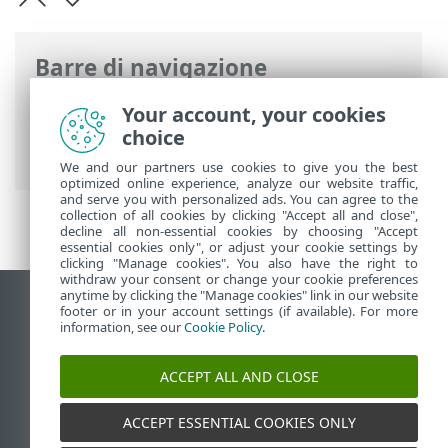
Barre di navigazione
Guida online ESET
>
ESET Security
Your account, your cookies
Ultimate
>
Utilizzo di ESET Security
choice
Ultimate
> Panoramica
We and our partners use cookies to give you the best
optimized online experience, analyze our website traffic,
and serve you with personalized ads. You can agree to the
collection of all cookies by clicking "Accept all and close",
decline all non-essential cookies by choosing "Accept
essential cookies only", or adjust your cookie settings by
clicking "Manage cookies". You also have the right to
withdraw your consent or change your cookie preferences
anytime by clicking the "Manage cookies" link in our website
Visualizza sito desktop
footer or in your account settings (if available). For more
information, see our
Cookie Policy
.
End of Life
ESET Knowledge Base
ACCEPT ALL AND CLOSE
Forum ESET
ESET Status Portal
ACCEPT ESSENTIAL COOKIES ONLY
Supporto regionale