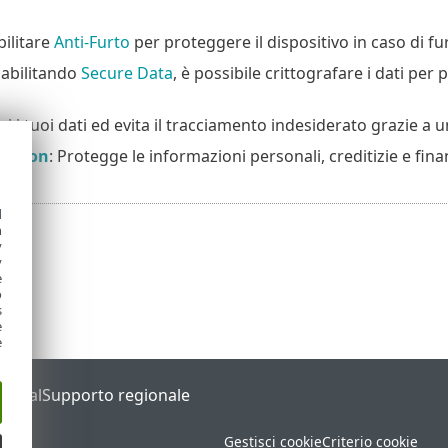
bilitare
Anti-Furto
per proteggere il dispositivo in caso di f
 abilitando
Secure Data
, è possibile crittografare i dati per 
i i tuoi dati ed evita il tracciamento indesiderato grazie a 
tection
: Protegge le informazioni personali, creditizie e fina
d
h
y
y
e
o
s
e
e
Portal
Supporto regionale
Gestisci cookie
Criterio cookie