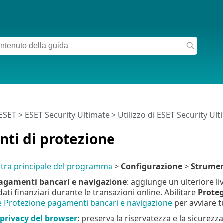
 ESET
>
ESET Security Ultimate
>
Utilizzo di ESET Security Ul
ti di protezione
stra principale del programma
>
Configurazione
>
Strumen
agamenti bancari e navigazione
: aggiunge un ulteriore l
ati finanziari durante le transazioni online. Abilitare
Proteg
e Protezione pagamenti bancari e navigazione
per avviare tu
 privacy del browser
: preserva la riservatezza e la sicurezz