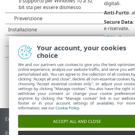
digitali.
Anti-Furto
: a
Secure Data
:
e riservate.
VPN
– Protegg
Your account, your cookies
Identity Pro
choice
We and our partners use cookies to give you the best optimize
online experience, analyze our website traffic, and serve you wit
personalized ads. You can agree to the collection of all cookies b
clicking "Accept all and close", decline all non-essential cookies b
choosing "Accept essential cookies only", or adjust your cooki
settings by clicking "Manage cookies". You also have the right t
withdraw your consent or change your cookie preference
anytime by clicking the "Manage cookies" link in our websit
footer or in your account settings (if available). For mor
information, see our
Cookie Policy
.
End of Life
ESET Knowledge Base
Forum ESET
ESET Status 
ACCEPT ALL AND CLOSE
© 1992 - 2026 ESET, spol. s r.o. - Tutti i diritti riservati.