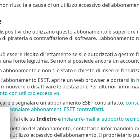
non riuscita a causa di un utilizzo eccessivo dell’abboname
e
dispositivi che utilizzano questo abbonamento è superiore r
a di pirateria o contraffazione di software. L’abbonamento no
uò essere risolto direttamente se si è autorizzati a gestir
a una fonte legittima. Se non si possiede ancora un account
 abbonamento e non ti è stato richiesto di inserire l'indiriz
e l’abbonamento ESET, aprire un web browser e portarsi in
h
imuovere o disattivare le postazioni. Per ulteriori informa
o con utilizzo eccessivo
.
ficare e segnalare un abbonamento ESET contraffatto,
consul
re e segnalare abbonamenti ESET contraffatti
.
ubbi, fai clic su
Indietro
e
invia un’e-mail al supporto tecni
l proprietario dell’abbonamento, contattarlo informandolo del
di un utilizzo eccessivo dell’abbonamento. Il proprietario pu
d