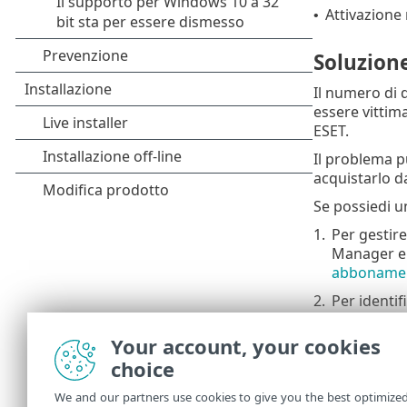
Attivazione 
•
Soluzion
Il numero di 
essere vittim
ESET.
Il problema p
acquistarlo d
Se possiedi un
1.
Per gestir
Manager e r
abbonament
2.
Per identi
Identifica
Your account, your cookies
3.
In caso di d
choice
Se non si è i
ESET a causa 
We and our partners use cookies to give you the best optimize