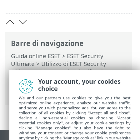
Barre di navigazione
Guida online ESET
>
ESET Security
Ultimate
>
Utilizzo di ESET Security
Ultimate
>
Strumenti
>
Pianificazione
attività
> Finestre di dialogo:
Your account, your cookies
pianificazione attività > Frequenza
choice
attività: una volta
We and our partners use cookies to give you the best
optimized online experience, analyze our website traffic,
and serve you with personalized ads. You can agree to the
collection of all cookies by clicking "Accept all and close",
decline all non-essential cookies by choosing "Accept
essential cookies only", or adjust your cookie settings by
clicking "Manage cookies". You also have the right to
withdraw your consent or change your cookie preferences
anytime by clicking the "Manage cookies" link in our website