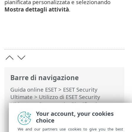
pianificata personalizzata e selezionando
Mostra dettagli attività
.
Barre di navigazione
Guida online ESET
>
ESET Security
Ultimate
>
Utilizzo di ESET Security
Ultimate
>
Strumenti
>
Pianificazione
attività
> Finestre di dialogo:
Your account, your cookies
pianificazione attività > Panoramica
choice
attività pianificata
We and our partners use cookies to give you the best