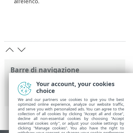
all’elenco.
Barre di navigazione
Guida online ESET
>
ESET Security
Your account, your cookies
Ultimate
>
Utilizzo di ESET Security
choice
Ultimate
>
Strumenti
> File di rapporto
We and our partners use cookies to give you the best
optimized online experience, analyze our website traffic,
and serve you with personalized ads. You can agree to the
collection of all cookies by clicking "Accept all and close",
decline all non-essential cookies by choosing "Accept
essential cookies only", or adjust your cookie settings by
clicking "Manage cookies". You also have the right to
withdraw your consent or change your cookie preferences