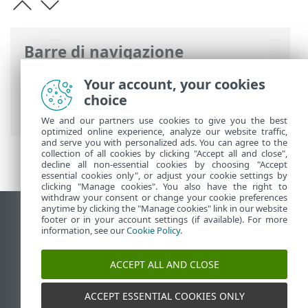
Barre di navigazione
Guida online ESET
>
ESET Security
Your account, your cookies
Ultimate
>
Configurazione avanzata
>
choice
Protezioni
> Protezione accesso Web
We and our partners use cookies to give you the best
optimized online experience, analyze our website traffic,
and serve you with personalized ads. You can agree to the
collection of all cookies by clicking "Accept all and close",
decline all non-essential cookies by choosing "Accept
essential cookies only", or adjust your cookie settings by
clicking "Manage cookies". You also have the right to
withdraw your consent or change your cookie preferences
anytime by clicking the "Manage cookies" link in our website
Visualizza sito desktop
footer or in your account settings (if available). For more
information, see our
Cookie Policy
.
End of Life
ESET Knowledge Base
ACCEPT ALL AND CLOSE
Forum ESET
ESET Status Portal
ACCEPT ESSENTIAL COOKIES ONLY
Supporto regionale