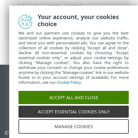
Guida online ESET
>
ESET Security
Ultimate
>
Utilizzo di ESET Security
Your account, your cookies
Ultimate
>
Configurazione
>
Protezione
choice
Internet
> Protezione Anti-Phishing
We and our partners use cookies to give you the best
optimized online experience, analyze our website traffic,
and serve you with personalized ads. You can agree to the
collection of all cookies by clicking "Accept all and close",
decline all non-essential cookies by choosing "Accept
essential cookies only", or adjust your cookie settings by
clicking "Manage cookies". You also have the right to
withdraw your consent or change your cookie preferences
anytime by clicking the "Manage cookies" link in our website
Visualizza sito desktop
footer or in your account settings (if available). For more
information, see our
Cookie Policy
.
End of Life
ESET Knowledge Base
ACCEPT ALL AND CLOSE
Forum ESET
ESET Status Portal
ACCEPT ESSENTIAL COOKIES ONLY
Supporto regionale
MANAGE COOKIES
© 1992 - 2026 ESET, spol. s
Gestisci cookie