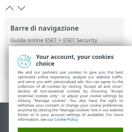
Barre di navigazione
Guida online ESET
>
ESET Security
Ultimate
>
Configurazione avanzata
>
Controlli
>
Esclusioni
>
Esclusioni dalla
Your account, your cookies
rilevazione
> Crea procedura guidata di
choice
esclusione dal rilevamento
We and our partners use cookies to give you the best
optimized online experience, analyze our website traffic,
and serve you with personalized ads. You can agree to the
collection of all cookies by clicking "Accept all and close",
decline all non-essential cookies by choosing "Accept
essential cookies only", or adjust your cookie settings by
clicking "Manage cookies". You also have the right to
withdraw your consent or change your cookie preferences
anytime by clicking the "Manage cookies" link in our website
Visualizza sito desktop
footer or in your account settings (if available). For more
information, see our
Cookie Policy
.
End of Life
ESET Knowledge Base