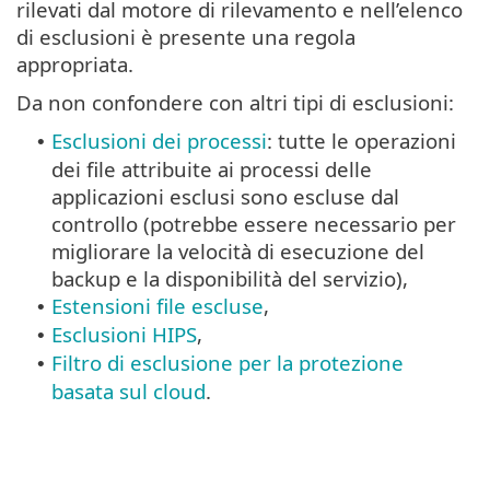
rilevati dal motore di rilevamento e nell’elenco
di esclusioni è presente una regola
appropriata.
Da non confondere con altri tipi di esclusioni:
Esclusioni dei processi
: tutte le operazioni
•
dei file attribuite ai processi delle
applicazioni esclusi sono escluse dal
controllo (potrebbe essere necessario per
migliorare la velocità di esecuzione del
backup e la disponibilità del servizio),
Estensioni file escluse
,
•
Esclusioni HIPS
,
•
Filtro di esclusione per la protezione
•
basata sul cloud
.