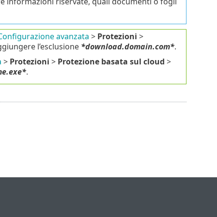
e informazioni riservate, quali documenti o fogli
Configurazione avanzata
>
Protezioni
>
giungere l’esclusione
*download.domain.com*
.
a
>
Protezioni
>
Protezione basata sul cloud
>
me.exe*
.