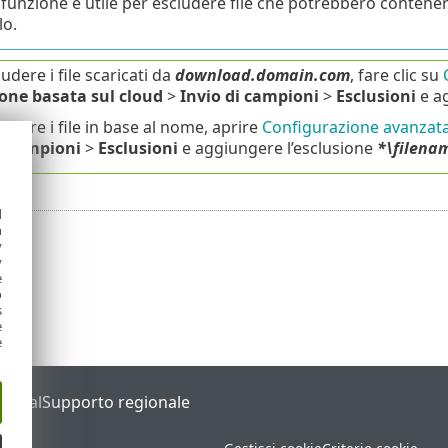
funzione è utile per escludere file che potrebbero contener
lo.
udere i file scaricati da
download.domain.com
, fare clic su
one basata sul cloud
>
Invio di campioni
>
Esclusioni
e ag
udere i file in base al nome, aprire
Configurazione avanzat
i campioni
>
Esclusioni
e aggiungere l’esclusione
*\filena
d
h
y
y
e
o
s
e
e
Portal
Supporto regionale