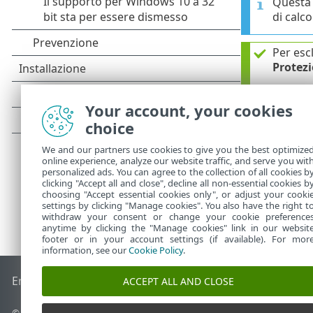
Questa 
di calco
Per escl
Protezi
Per escl
Invio d
Your account, your cookies
choice
We and our partners use cookies to give you the best optimize
online experience, analyze our website traffic, and serve you wit
personalized ads. You can agree to the collection of all cookies b
clicking "Accept all and close", decline all non-essential cookies b
choosing "Accept essential cookies only", or adjust your cooki
settings by clicking "Manage cookies". You also have the right t
withdraw your consent or change your cookie preference
anytime by clicking the "Manage cookies" link in our websit
footer or in your account settings (if available). For mor
information, see our
Cookie Policy
.
End of Life
ESET Knowledge Base
Forum ESET
ESET Status 
ACCEPT ALL AND CLOSE