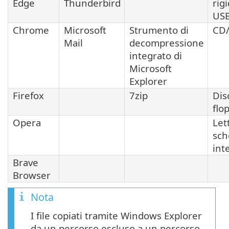
Edge
Thunderbird
rig
US
Chrome
Microsoft
Strumento di
CD
Mail
decompressione
integrato di
Microsoft
Explorer
Firefox
7zip
Dis
flo
Opera
Let
sch
int
Brave
Browser
Nota
I file copiati tramite Windows Explorer
da un percorso escluso a un percorso