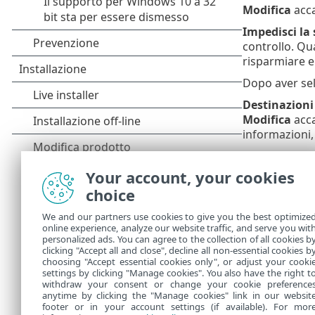
Modifica
acc
Impedisci la
controllo. Qu
risparmiare e
Dopo aver sele
Destinazioni 
Modifica
acc
informazioni,
Risposte ai r
ciascun profil
Your account, your cookies
nella
Protezio
choice
configurare li
dettagliata de
We and our partners use cookies to give you the best optimize
online experience, analyze our website traffic, and serve you wit
ThreatSense
personalized ads. You can agree to the collection of all cookies b
clicking "Accept all and close", decline all non-essential cookies b
rilevamento ut
choosing "Accept essential cookies only", or adjust your cooki
settings by clicking "Manage cookies". You also have the right t
withdraw your consent or change your cookie preference
anytime by clicking the "Manage cookies" link in our websit
footer or in your account settings (if available). For mor