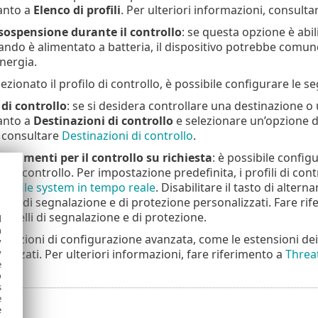
anto a
Elenco di profili
. Per ulteriori informazioni, consulta
 sospensione durante il controllo
: se questa opzione è abil
ando è alimentato a batteria, il dispositivo potrebbe comu
nergia.
zionato il profilo di controllo, è possibile configurare le s
di controllo
: se si desidera controllare una destinazione o u
anto a
Destinazioni di controllo
e selezionare un’opzione dal
 consultare
Destinazioni di controllo
.
ilevamenti per il controllo su richiesta
: è possibile configu
o di controllo. Per impostazione predefinita, i profili di con
ne file system in tempo reale
. Disabilitare il tasto di alter
velli di segnalazione e di protezione personalizzati. Fare ri
i livelli di segnalazione e di protezione.
d
h
: Opzioni di configurazione avanzata, come le estensioni dei 
y
y
ilizzati. Per ulteriori informazioni, fare riferimento a
Threa
e
o
s
e
e