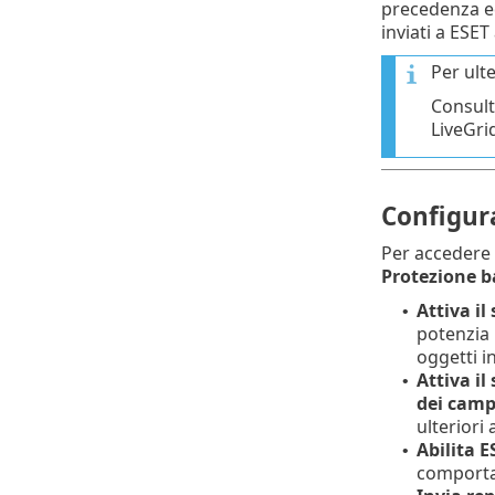
precedenza ed
inviati a ESET
Per ult
Consult
LiveGri
Configur
Per accedere 
Protezione b
Attiva il
•
potenzia 
oggetti in
Attiva il
•
dei camp
ulteriori 
Abilita 
•
comportam