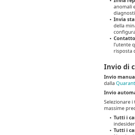
Invia rep
•
anomali e
diagnosti
Invia st
•
della mina
configura
Contatto 
•
l’utente 
risposta 
Invio di
Invio manual
dalla
Quaran
Invio automa
Selezionare i 
massime prede
Tutti i c
•
indesider
Tutti i 
•