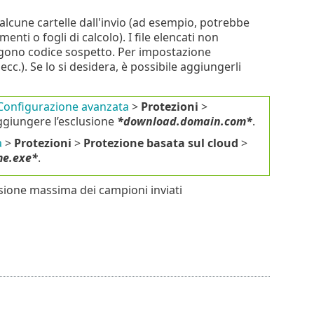
 alcune cartelle dall'invio (ad esempio, potrebbe
nti o fogli di calcolo). I file elencati non
tengono codice sospetto. Per impostazione
ecc.). Se lo si desidera, è possibile aggiungerli
Configurazione avanzata
>
Protezioni
>
giungere l’esclusione
*download.domain.com*
.
a
>
Protezioni
>
Protezione basata sul cloud
>
me.exe*
.
nsione massima dei campioni inviati