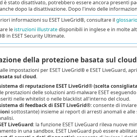
 è stato disattivato, potrebbero essere ancora presenti pacc
 anche dopo la disattivazione. Dopo l'invio delle informazion
eriori informazioni su ESET LiveGrid®, consultare il
glossari
are le
istruzioni illustrate
disponibili in inglese e in molte al
d® in ESET Security Ultimate.
azione della protezione basata sul clou
alle impostazioni per ESET LiveGrid® e ESET LiveGuard, apr
asata sul cloud
.
 sistema di reputazione ESET LiveGrid® (scelta consigliata
le prestazioni delle soluzioni anti-malware ESET eseguendo u
seriti nelle whitelist o nelle blacklist all'interno del cloud.
 sistema di feedback di ESET LiveGrid®
: consente di inviare 
ioni
sottostante) insieme ai report di arresti anomali e alle 
analisi.
ESET LiveGuard
: la funzione ESET LiveGuard rileva nuove mi
ento in una sandbox. ESET LiveGuard può essere abilitato s