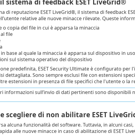
 il sistema di feedback ESET LiveGrid®
ema di reputazione ESET LiveGrid®, il sistema di feedback ES
ell’utente relative alle nuove minacce rilevate. Queste info
o copia del file in cui è apparsa la minaccia
l file
e
a
in base al quale la minaccia è apparsa sul dispositivo in us
oni sul sistema operativo del dispositivo
ne predefinita, ESET Security Ultimate è configurato per l'inv
lisi dettagliata. Sono sempre esclusi file con estensioni spe
re estensioni in presenza di file specifici che l'utente o la r
 informazioni sull’invio di dati pertinenti sono disponibili ne
le scegliere di non abilitare ESET LiveGr
sa alcuna funzionalità del software. Tuttavia, in alcuni casi
apida alle nuove minacce in caso di abilitazione di ESET Live