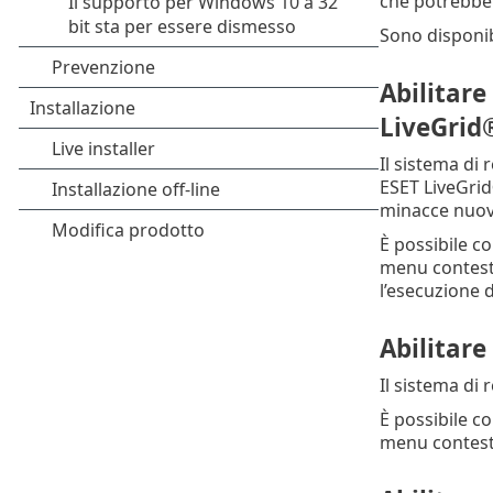
che potrebbe
Sono disponibi
Abilitare
LiveGrid
Il sistema di 
ESET LiveGrid
minacce nuove
È possibile c
menu contestu
l’esecuzione d
Abilitare
Il sistema di 
È possibile c
menu contestu