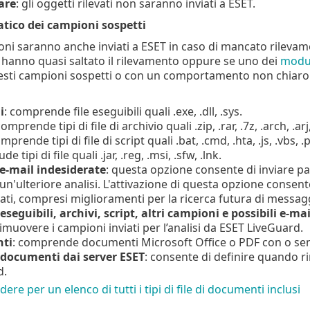
are
: gli oggetti rilevati non saranno inviati a ESET.
tico dei campioni sospetti
ni saranno anche inviati a ESET in caso di mancato rilevam
hanno quasi saltato il rilevamento oppure se uno dei
modul
esti campioni sospetti o con un comportamento non chiaro 
i
: comprende file eseguibili quali .exe, .dll, .sys.
comprende tipi di file di archivio quali .zip, .rar, .7z, .arch, .arj,
omprende tipi di file di script quali .bat, .cmd, .hta, .js, .vbs, .
lude tipi di file quali .jar, .reg, .msi, .sfw, .lnk.
 e-mail indesiderate
: questa opzione consente di inviare par
un'ulteriore analisi. L'attivazione di questa opzione consen
ati, compresi miglioramenti per la ricerca futura di messagg
seguibili, archivi, script, altri campioni e possibili e-ma
muovere i campioni inviati per l’analisi da ESET LiveGuard.
ti
: comprende documenti Microsoft Office o PDF con o sen
documenti dai server ESET
: consente di definire quando ri
d.
ere per un elenco di tutti i tipi di file di documenti inclusi