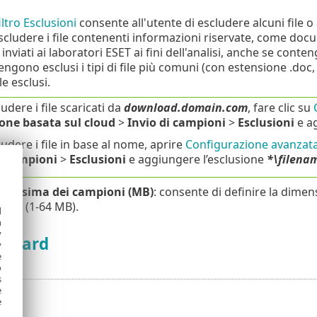
iltro Esclusioni
consente all'utente di escludere alcuni file o
scludere i file contenenti informazioni riservate, come docume
inviati ai laboratori ESET ai fini dell'analisi, anche se con
engono esclusi i tipi di file più comuni (con estensione .doc, 
le esclusi.
udere i file scaricati da
download.domain.com
, fare clic su
one basata sul cloud
>
Invio di campioni
>
Esclusioni
e ag
udere i file in base al nome, aprire
Configurazione avanzat
i campioni
>
Esclusioni
e aggiungere l’esclusione
*\filena
massima dei campioni (MB)
: consente di definire la dime
nte (1-64 MB).
d
h
y
eGuard
y
e
o
s
e
e