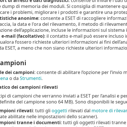
ort di arresti e dati diagnostici
: consente di inviare i dati 
 dump di memoria dei moduli. Si consiglia di mantenere que
care i problemi, migliorare i prodotti e garantire una protez
atistiche anonime
: consente a ESET di raccogliere informazi
ccia, la data e l'ora del rilevamento, il metodo di rilevament
zione dell’applicazione, incluse le informazioni sul sistema 
e-mail (facoltativo)
: il contatto e-mail può essere incluso i
qualora fossero richieste ulteriori informazioni ai fini dell’a
da ESET, a meno che non siano richieste ulteriori informazio
 campioni
e dei campioni
: consente di abilitare l’opzione per l’invi
tena
o da
Strumenti
.
tico dei campioni rilevati
tipi di campioni che verranno inviati a ESET per l’analisi e p
finite del campione sono 64 MB). Sono disponibili le segue
ampioni rilevati
: tutti gli
oggetti
rilevati dal
motore di rilev
ate abilitate nelle impostazioni dello scanner).
campioni tranne i documenti
: tutti gli oggetti rilevati tranne