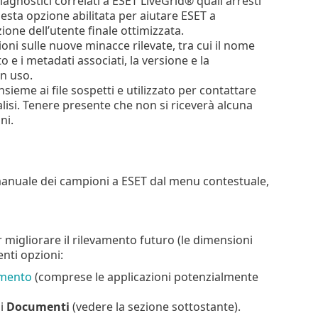
diagnostici correlati a ESET LiveGrid® quali arresti
sta opzione abilitata per aiutare ESET a
ione dell’utente finale ottimizzata.
oni sulle nuove minacce rilevate, tra cui il nome
o e i metadati associati, la versione e la
in uso.
nsieme ai file sospetti e utilizzato per contattare
nalisi. Tenere presente che non si riceverà alcuna
ni.
o manuale dei campioni a ESET dal menu contestuale,
er migliorare il rilevamento futuro (le dimensioni
nti opzioni:
amento
(comprese le applicazioni potenzialmente
 i
Documenti
(vedere la sezione sottostante).