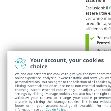
Esclusioni
Esclusioni: il
f
essere utile e
verranno mai 
predefinita, v
all'elenco di fi
Per escl
Protezi
Per escl
Invio d
Your account, your cookies
choice
Dimensione 
automaticame
We and our partners use cookies to give you the best optimize
online experience, analyze our website traffic, and serve you wit
personalized ads. You can agree to the collection of all cookies b
ESET Liv
clicking "Accept all and close", decline all non-essential cookies b
choosing "Accept essential cookies only", or adjust your cooki
settings by clicking "Manage cookies". You also have the right t
withdraw your consent or change your cookie preference
anytime by clicking the "Manage cookies" link in our websit
footer or in your account settings (if available). For mor
information, see our
Cookie Policy
.