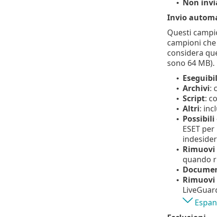
Non invi
•
Invio automa
Questi campio
campioni che 
considera qu
sono 64 MB).
Eseguibil
•
Archivi
: 
•
Script
: c
•
Altri
: inc
•
Possibili
•
ESET per 
indesider
Rimuovi e
•
quando ri
Documen
•
Rimuovi 
•
LiveGuar
Espand