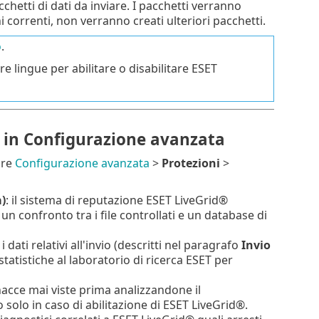
hetti di dati da inviare. I pacchetti verranno
i correnti, non verranno creati ulteriori pacchetti.
o
.
tre lingue per abilitare o disabilitare ESET
d in Configurazione avanzata
ire
Configurazione avanzata
>
Protezioni
>
)
: il sistema di reputazione ESET LiveGrid®
n confronto tra i file controllati e un database di
i dati relativi all'invio (descritti nel paragrafo
Invio
statistiche al laboratorio di ricerca ESET per
nacce mai viste prima analizzandone il
olo in caso di abilitazione di ESET LiveGrid®.