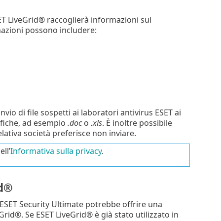
ET LiveGrid® raccoglierà informazioni sul
rmazioni possono includere:
o
io di file sospetti ai laboratori antivirus ESET ai
cifiche, ad esempio
.doc
o
.xls
. È inoltre possibile
elativa società preferisce non inviare.
ll’
Informativa sulla privacy
.
id®
, ESET Security Ultimate potrebbe offrire una
Grid®. Se ESET LiveGrid® è già stato utilizzato in