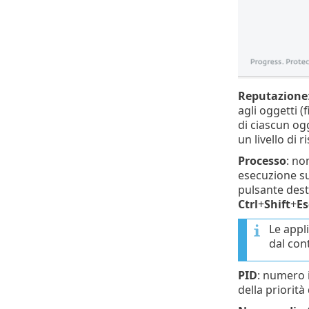
Reputazione
agli oggetti (
di ciascun og
un livello di 
Processo
: no
esecuzione sul
pulsante dest
Ctrl
+
Shift
+
Es
Le appl
dal cont
PID
: numero i
della priorità