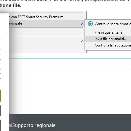
ione file
.
d
h
y
y
e
o
s
e
e
Portal
Supporto regionale