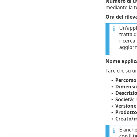
Numero di u
mediante la t
Ora del rile
Un'app
tratta d
ricerca 
aggiorn
Nome applic
Fare clic su u
Percorso
•
Dimensi
•
Descrizi
•
Società
:
•
Versione
•
Prodotto
•
Creato/m
•
È anche 
con il 