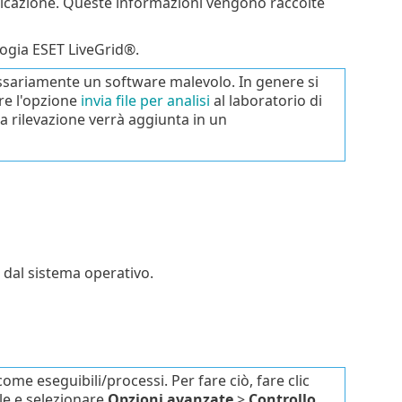
licazione. Queste informazioni vengono raccolte
ologia ESET LiveGrid®.
sariamente un software malevolo. In genere si
are l'opzione
invia file per analisi
al laboratorio di
sua rilevazione verrà aggiunta in un
a dal sistema operativo.
ome eseguibili/processi. Per fare ciò, fare clic
ile e selezionare
Opzioni avanzate
>
Controllo