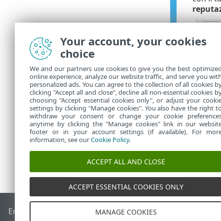
reputaz
Your account, your cookies
choice
We and our partners use cookies to give you the best optimize
online experience, analyze our website traffic, and serve you wit
personalized ads. You can agree to the collection of all cookies b
clicking "Accept all and close", decline all non-essential cookies b
choosing "Accept essential cookies only", or adjust your cooki
settings by clicking "Manage cookies". You also have the right t
withdraw your consent or change your cookie preference
anytime by clicking the "Manage cookies" link in our websit
footer or in your account settings (if available). For mor
information, see our
Cookie Policy
.
ACCEPT ALL AND CLOSE
ACCEPT ESSENTIAL COOKIES ONLY
End of Life
ESET Knowledge Base
Forum ESET
ESET Status 
MANAGE COOKIES