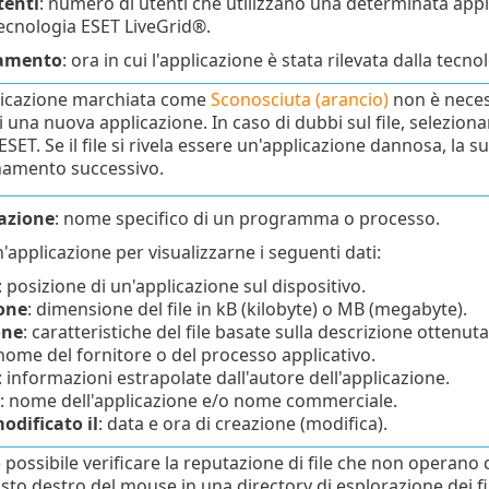
tenti
: numero di utenti che utilizzano una determinata app
ecnologia ESET LiveGrid®.
vamento
: ora in cui l'applicazione è stata rilevata dalla tecn
licazione marchiata come
Sconosciuta (arancio)
non è neces
i una nuova applicazione. In caso di dubbi sul file, selezion
ESET. Se il file si rivela essere un'applicazione dannosa, la 
amento successivo.
azione
: nome specifico di un programma o processo.
n'applicazione per visualizzarne i seguenti dati:
: posizione di un'applicazione sul dispositivo.
one
: dimensione del file in kB (kilobyte) o MB (megabyte).
one
: caratteristiche del file basate sulla descrizione ottenut
 nome del fornitore o del processo applicativo.
: informazioni estrapolate dall'autore dell'applicazione.
: nome dell'applicazione e/o nome commerciale.
odificato il
: data e ora di creazione (modifica).
possibile verificare la reputazione di file che non operano c
tasto destro del mouse in una directory di esplorazione dei f