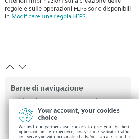
Ulteriori informazioni sulla creazione delle
regole e sulle operazioni HIPS sono disponibili
in
Modificare una regola HIPS
.
Barre di navigazione
Guida online ESET
>
ESET Security
Ultimate
>
Configurazione avanzata
>
Your account, your cookies
Controlli
> HIPS: Host Intrusion
choice
Prevention System
We and our partners use cookies to give you the best
optimized online experience, analyze our website traffic,
and serve you with personalized ads. You can agree to the