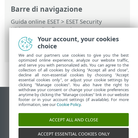
Barre di navigazione
Guida online ESET
>
ESET Security
Ultimate
>
Configurazione avanzata
>
Controlli
>
HIPS: Host Intrusion
Your account, your cookies
Prevention System
>
Gestione regole
choice
HIPS
> Impostazioni regole HIPS
We and our partners use cookies to give you the best
optimized online experience, analyze our website traffic,
and serve you with personalized ads. You can agree to the
collection of all cookies by clicking "Accept all and close",
decline all non-essential cookies by choosing "Accept
essential cookies only", or adjust your cookie settings by
clicking "Manage cookies". You also have the right to
withdraw your consent or change your cookie preferences
anytime by clicking the "Manage cookies" link in our website
Visualizza sito desktop
footer or in your account settings (if available). For more
information, see our
Cookie Policy
.
End of Life
ESET Knowledge Base
ACCEPT ALL AND CLOSE
Forum ESET
ESET Status Portal
ACCEPT ESSENTIAL COOKIES ONLY