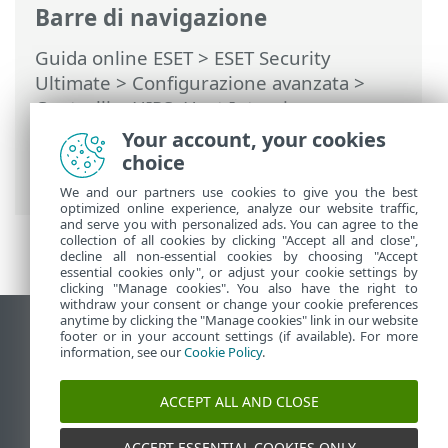
Barre di navigazione
Guida online ESET
>
ESET Security
Ultimate
>
Configurazione avanzata
>
Controlli
>
HIPS: Host Intrusion
Prevention System
>
Gestione regole
Your account, your cookies
HIPS
> Aggiungi percorso
choice
applicazione/registro per l’HIPS
We and our partners use cookies to give you the best
optimized online experience, analyze our website traffic,
and serve you with personalized ads. You can agree to the
collection of all cookies by clicking "Accept all and close",
decline all non-essential cookies by choosing "Accept
essential cookies only", or adjust your cookie settings by
clicking "Manage cookies". You also have the right to
withdraw your consent or change your cookie preferences
anytime by clicking the "Manage cookies" link in our website
Visualizza sito desktop
footer or in your account settings (if available). For more
information, see our
Cookie Policy
.
End of Life
ESET Knowledge Base
ACCEPT ALL AND CLOSE
Forum ESET
ESET Status Portal
ACCEPT ESSENTIAL COOKIES ONLY