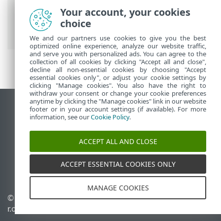
Guida online ESET
>
ESET Security
Your account, your cookies
Ultimate
>
Domande frequenti
>
choice
Correzione ransomware
We and our partners use cookies to give you the best
optimized online experience, analyze our website traffic,
and serve you with personalized ads. You can agree to the
collection of all cookies by clicking "Accept all and close",
decline all non-essential cookies by choosing "Accept
essential cookies only", or adjust your cookie settings by
clicking "Manage cookies". You also have the right to
withdraw your consent or change your cookie preferences
anytime by clicking the "Manage cookies" link in our website
Visualizza sito desktop
footer or in your account settings (if available). For more
information, see our
Cookie Policy
.
End of Life
ESET Knowledge Base
ACCEPT ALL AND CLOSE
Forum ESET
ESET Status Portal
ACCEPT ESSENTIAL COOKIES ONLY
Supporto regionale
MANAGE COOKIES
© 1992 - 2026 ESET, spol. s
Gestisci cookie
r.o. - Tutti i diritti riservati.
Criterio cookie