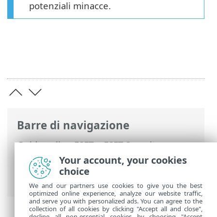
potenziali minacce.
Barre di navigazione
Guida online ESET
>
ESET Security
Ultimate
>
Configurazione avanzata
>
Your account, your cookies
Controlli
>
Controllo del dispositivo
>
choice
Supporti rimovibili
We and our partners use cookies to give you the best
optimized online experience, analyze our website traffic,
and serve you with personalized ads. You can agree to the
collection of all cookies by clicking "Accept all and close",
decline all non-essential cookies by choosing "Accept