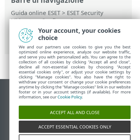
Barre di navigazione
Guida online ESET
>
ESET Security
Ultimate
>
Configurazione avanzata
>
Controlli
>
Controllo del dispositivo
>
Your account, your cookies
Controllo all'avvio
> Controllo automatico
choice
file di avvio
We and our partners use cookies to give you the best
optimized online experience, analyze our website traffic,
and serve you with personalized ads. You can agree to the
collection of all cookies by clicking "Accept all and close",
decline all non-essential cookies by choosing "Accept
essential cookies only", or adjust your cookie settings by
clicking "Manage cookies". You also have the right to
withdraw your consent or change your cookie preferences
anytime by clicking the "Manage cookies" link in our website
Visualizza sito desktop
footer or in your account settings (if available). For more
information, see our
Cookie Policy
.
End of Life
ESET Knowledge Base
ACCEPT ALL AND CLOSE
Forum ESET
ESET Status Portal
ACCEPT ESSENTIAL COOKIES ONLY
Supporto regionale