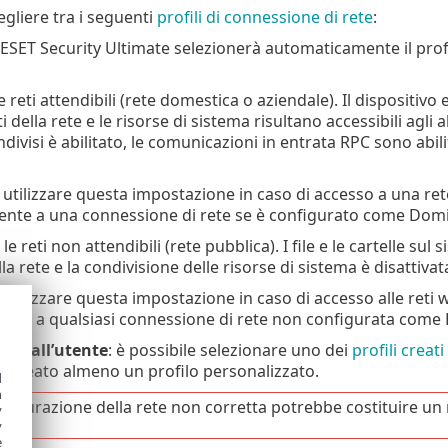
egliere tra i seguenti
profili di connessione di rete
:
 ESET Security Ultimate selezionerà automaticamente il profi
le reti attendibili (rete domestica o aziendale). Il dispositivo e 
ti della rete e le risorse di sistema risultano accessibili agli alt
divisi è abilitato, le comunicazioni in entrata RPC sono abil
di utilizzare questa impostazione in caso di accesso a una re
nte a una connessione di rete se è configurato come Domin
 le reti non attendibili (rete pubblica). I file e le cartelle su
ulla rete e la condivisione delle risorse di sistema è disattivat
i utilizzare questa impostazione in caso di accesso alle reti
te a qualsiasi connessione di rete non configurata come 
ito dall’utente
: è possibile selezionare uno dei
profili creati
to creato almeno un profilo personalizzato.
d
h
figurazione della rete non corretta potrebbe costituire un ri
y
y
e