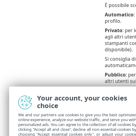
È possibile sc
Automatico
:
profilo.
Privato
: per 
agli altri uten
stampanti con
disponibile).
Si consiglia 
automaticame
Pubblico
: per
altri utenti s
Si consiglia d
Your account, your cookies
automaticamen
choice
Profilo defin
solo se è sta
We and our partners use cookies to give you the best optimize
online experience, analyze our website traffic, and serve you wit
Una con
personalized ads. You can agree to the collection of all cookies b
clicking "Accept all and close", decline all non-essential cookies b
choosing "Accept essential cookies only", or adjust your cooki