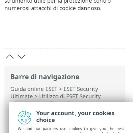
strumento utile per la protezione contro
numerosi attacchi di codice dannoso.
Barre di navigazione
Guida online ESET
>
ESET Security
Ultimate
>
Utilizzo di ESET Security
Ultimate
>
Configurazione
>
Protezione
rete
> Finestre di dialogo: protezione di
Your account, your cookies
rete > Stabilire la connessione -
choice
rilevamento
We and our partners use cookies to give you the best