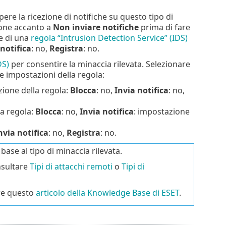
pere la ricezione di notifiche su questo tipo di
ione accanto a
Non inviare notifiche
prima di fare
e di una
regola “Intrusion Detection Service” (IDS)
 notifica
: no,
Registra
: no.
DS)
per consentire la minaccia rilevata. Selezionare
le impostazioni della regola:
zione della regola:
Blocca
: no,
Invia notifica
: no,
la regola:
Blocca
: no,
Invia notifica
: impostazione
nvia notifica
: no,
Registra
: no.
base al tipo di minaccia rilevata.
onsultare
Tipi di attacchi remoti
o
Tipi di
re questo
articolo della Knowledge Base di ESET
.