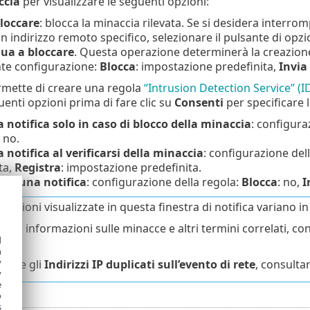
ccia
per visualizzare le seguenti opzioni:
loccare
: blocca la minaccia rilevata. Se si desidera interrom
n indirizzo remoto specifico, selezionare il pulsante di opz
ua a bloccare
. Questa operazione determinerà la creazion
nte configurazione:
Blocca
: impostazione predefinita,
Invia
rmette di creare una regola
“Intrusion Detection Service” (I
uenti opzioni prima di fare clic su
Consenti
per specificare 
 notifica solo in caso di blocco della minaccia
: configura
: no.
 notifica al verificarsi della minaccia
: configurazione del
ta,
Registra
: impostazione predefinita.
are una notifica
: configurazione della regola:
Blocca
: no,
I
mazioni visualizzate in questa finestra di notifica variano in 
riori informazioni sulle minacce e altri termini correlati, c
d
enti
.
h
y
lvere gli
Indirizzi IP duplicati sull’evento di rete
, consulta
y
e
o
s