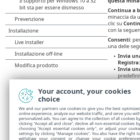
questa mina
Continua a b
minaccia da u
clic su
Contin
con la segue
Consenti
: pe
una delle seg
Invia una
•
Registra
Invia una
•
predefini
Non invi
•
Your account, your cookies
Le infor
choice
Per ulte
We and our partners use cookies to give you the best optimize
rilevam
online experience, analyze our website traffic, and serve you wit
personalized ads. You can agree to the collection of all cookies b
Per riso
clicking "Accept all and close", decline all non-essential cookies b
choosing "Accept essential cookies only", or adjust your cooki
settings by clicking "Manage cookies". You also have the right t
withdraw your consent or change your cookie preference