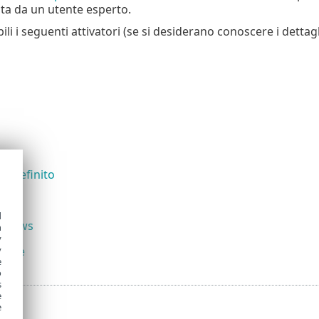
ta da un utente esperto.
li i seguenti attivatori (se si desiderano conoscere i dettag
redefinito
d
indows
h
y
zione
y
e
o
s
e
e