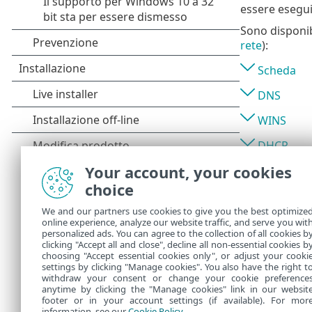
essere esegui
Sono disponibi
rete
):
Scheda
DNS
WINS
DHCP
Your account, your cookies
Gateway p
choice
Wi-Fi
We and our partners use cookies to give you the best optimize
Profilo W
online experience, analyze our website traffic, and serve you wit
personalized ads. You can agree to the collection of all cookies b
Autentica
clicking "Accept all and close", decline all non-essential cookies b
choosing "Accept essential cookies only", or adjust your cooki
settings by clicking "Manage cookies". You also have the right t
withdraw your consent or change your cookie preference
anytime by clicking the "Manage cookies" link in our websit
footer or in your account settings (if available). For mor
information, see our
Cookie Policy
.