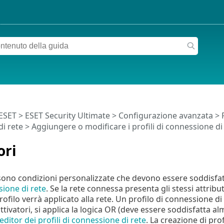
 ESET
>
ESET Security Ultimate
>
Configurazione avanzata
>
i rete
>
Aggiungere o modificare i profili di connessione di
ori
i sono condizioni personalizzate che devono essere soddisf
ione di rete
. Se la rete connessa presenta gli stessi attributi
rofilo verrà applicato alla rete. Un profilo di connessione d
ttivatori, si applica la logica OR (deve essere soddisfatta al
editor dei profili di connessione di rete
. La creazione di pro