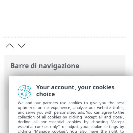
Barre di navigazione
Guida online ESET
>
ESET Security
Ultimate
>
Configurazione avanzata
>
Your account, your cookies
Controlli
>
Controllo del dispositivo
>
choice
Controllo stato di inattività
We and our partners use cookies to give you the best
optimized online experience, analyze our website traffic,
and serve you with personalized ads. You can agree to the
collection of all cookies by clicking "Accept all and close",
decline all non-essential cookies by choosing "Accept
essential cookies only", or adjust your cookie settings by
clicking "Manage cookies". You also have the right to