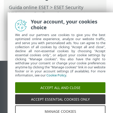
Guida online ESET
>
ESET Security
Ultimate
>
Configurazione avanzata
>
Controlli
>
Controllo del dispositivo
>
Your account, your cookies
Controllo stato di inattività
> Rilevamento
choice
stato di inattività
We and our partners use cookies to give you the best
optimized online experience, analyze our website traffic,
and serve you with personalized ads. You can agree to the
collection of all cookies by clicking "Accept all and close",
decline all non-essential cookies by choosing "Accept
essential cookies only", or adjust your cookie settings by
clicking "Manage cookies". You also have the right to
withdraw your consent or change your cookie preferences
anytime by clicking the "Manage cookies" link in our website
Visualizza sito desktop
footer or in your account settings (if available). For more
information, see our
Cookie Policy
.
End of Life
ESET Knowledge Base
ACCEPT ALL AND CLOSE
Forum ESET
ESET Status Portal
ACCEPT ESSENTIAL COOKIES ONLY
Supporto regionale
MANAGE COOKIES