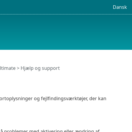
Dansk
ltimate
> Hjælp og support
portoplysninger og fejlfindingsværktøjer, der kan
r på problemer med aktivering eller ændring af