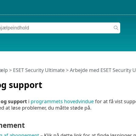
jælp
>
ESET Security Ultimate
>
Arbejde med ESET Security U
og support
 og support
i
programmets hovedvindue
for at få vist sup
d at løse problemer, du måtte støde på.
nement
ing af abonnement
– Klik på dette link for at finde løsninge