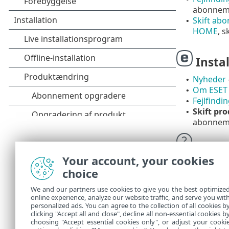
abonnem
Skift ab
•
HOME
, 
Instal
Nyheder
•
Om ESET 
•
Fejlfindi
•
Skift pr
•
abonnem
Hjælpes
Your account, your cookies
Teknisk 
choice
We and our partners use cookies to give you the best optimize
Vidensb
online experience, analyze our website traffic, and serve you wit
forskellige p
personalized ads. You can agree to the collection of all cookies b
løsning af fo
clicking "Accept all and close", decline all non-essential cookies b
choosing "Accept essential cookies only", or adjust your cooki