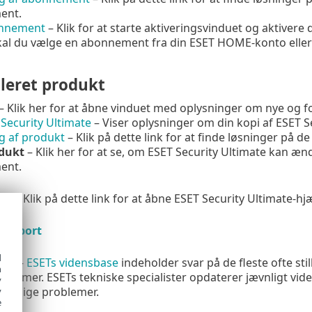
ent.
onnement
– Klik for at starte aktiveringsvinduet og aktivere
skal du vælge en abonnement fra din ESET HOME-konto eller t
leret produkt
– Klik her for at åbne vinduet med oplysninger om nye og f
Security Ultimate
– Viser oplysninger om din kopi af ESET S
ng af produkt
– Klik på dette link for at finde løsninger på
odukt
– Klik her for at se, om ESET Security Ultimate kan æn
ent.
ide
- Klik på dette link for at åbne ESET Security Ultimate-hj
support
d
ase
–
ESETs vidensbase
indeholder svar på de fleste ofte st
h
roblemer. ESETs tekniske specialister opdaterer jævnligt vid
y
rskellige problemer.
y
e