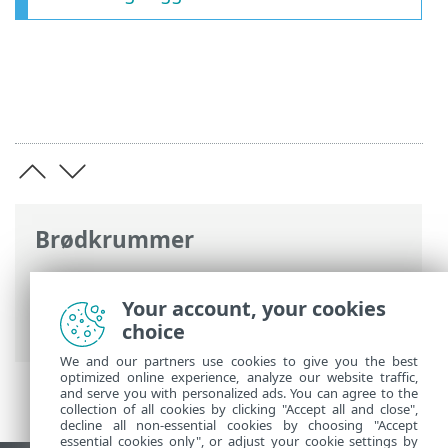
Brødkrummer
ESET-onlinehjælp
>
ESET Security
Ultimate
>
ESET Security Ultimate
>
Your account, your cookies
Nyheder
choice
We and our partners use cookies to give you the best
optimized online experience, analyze our website traffic,
and serve you with personalized ads. You can agree to the
collection of all cookies by clicking "Accept all and close",
decline all non-essential cookies by choosing "Accept
essential cookies only", or adjust your cookie settings by