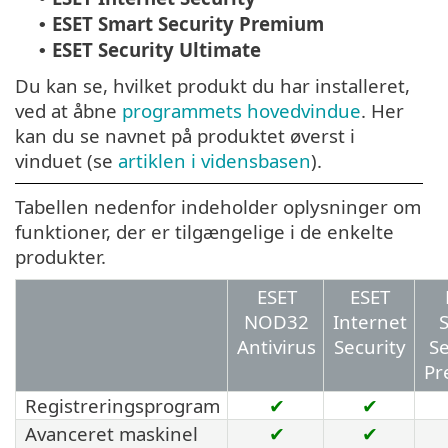
ESET Smart Security Premium
•
ESET Security Ultimate
•
Du kan se, hvilket produkt du har installeret,
ved at åbne
programmets hovedvindue
. Her
kan du se navnet på produktet øverst i
vinduet (se
artiklen i vidensbasen
).
Tabellen nedenfor indeholder oplysninger om
funktioner, der er tilgængelige i de enkelte
produkter.
ESET
ESET
NOD32
Internet
Antivirus
Security
Se
Pr
Registreringsprogram
✔
✔
Avanceret maskinel
✔
✔