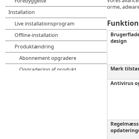
Vores avancere
orme, adware
Funktion
Brugerflad
design
Mørk tilsta
Antivirus 
Regelmæss
opdatering