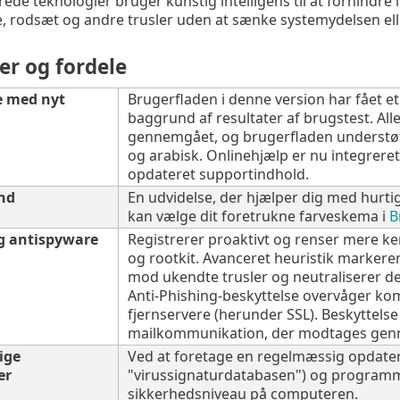
de teknologier bruger kunstig intelligens til at forhindre in
, rodsæt og andre trusler uden at sænke systemydelsen el
er og fordele
e med nyt
Brugerfladen i denne version har fået et
baggrund af resultater af brugstest. Al
gennemgået, og brugerfladen understøtt
og arabisk. Onlinehjælp er nu integreret
opdateret supportindhold.
nd
En udvidelse, der hjælper dig med hurti
kan vælge dit foretrukne farveskema i
B
og antispyware
Registrerer proaktivt og renser mere ke
og rootkit. Avanceret heuristik markerer
mod ukendte trusler og neutraliserer de
Anti-Phishing-beskyttelse overvåger 
fjernservere (herunder SSL). Beskyttelse 
mailkommunikation, der modtages genne
ige
Ved at foretage en regelmæssig opdater
er
"virussignaturdatabasen") og program
sikkerhedsniveau på computeren.