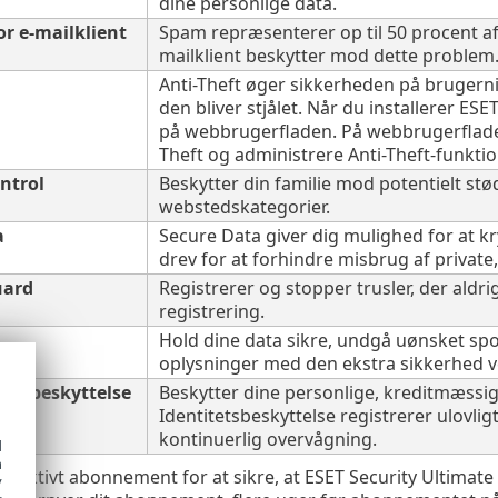
dine personlige data.
r e-mailklient
Spam repræsenterer op til 50 procent a
mailklient beskytter mod dette problem
Anti-Theft øger sikkerheden på brugerniv
den bliver stjålet. Når du installerer ESE
på webbrugerfladen. På webbrugerfladen
Theft og administrere Anti-Theft-funkti
ntrol
Beskytter din familie mod potentielt st
webstedskategorier.
a
Secure Data giver dig mulighed for at k
drev for at forhindre misbrug af private,
uard
Registrerer og stopper trusler, der aldri
registrering.
Hold dine data sikre, undgå uønsket spo
oplysninger med den ekstra sikkerhed 
tetsbeskyttelse
Beskytter dine personlige, kreditmæssi
Identitetsbeskyttelse registrerer ulovlig
kontinuerlig overvågning.
d
h
et aktivt abonnement for at sikre, at ESET Security Ultimate
y