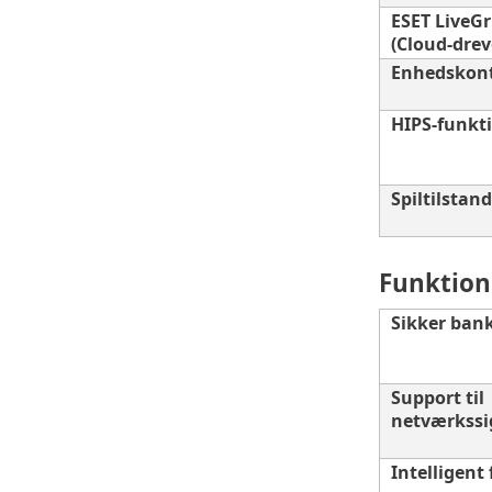
ESET LiveG
(Cloud-dre
Enhedskont
HIPS-funkti
Spiltilstand
Funktione
Sikker ban
Support til
netværkssi
Intelligent 