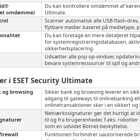
rid®
Du kan kontrollere omdømmet af kørende
vet omdømme)
Ultimate.
rol
Scanner automatisk alle USB-flash-drev,
flytbare medier baseret på medietype, pr
onalitet
Du kan foretage en mere detaljeret tilp
for systemregistreringsdatabasen, aktiv
sikkerhedsplacering.
Udsætter alle pop op-vinduer, opdatering
bevare systemressourcer til spil og andr
r i ESET Security Ultimate
k og browsing
Sikker bank og browsing leverer en sikk
adgang til gateways til onlinebanking elle
onlinetransaktioner sker i en sikkert og 
Netværkssignaturer gør det hurtigt at i
gnaturer
til og fra brugerenheder, f.eks. robotte
som en udvidet Botnet-beskyttelse.
firewall
Funktionen forhindrer uautoriserede bru