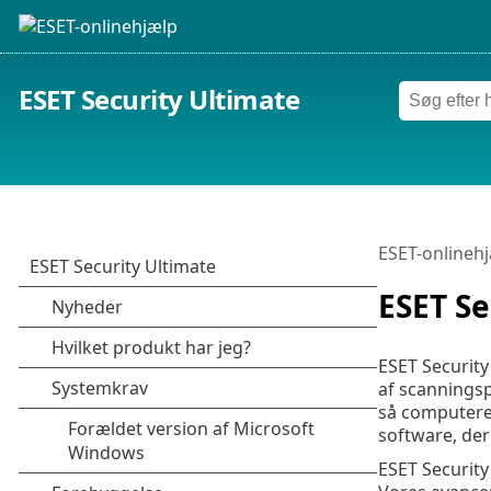
ESET Security Ultimate
ESET-onlineh
ESET Se
ESET Securit
af scannings
så computeren
software, der
ESET Security