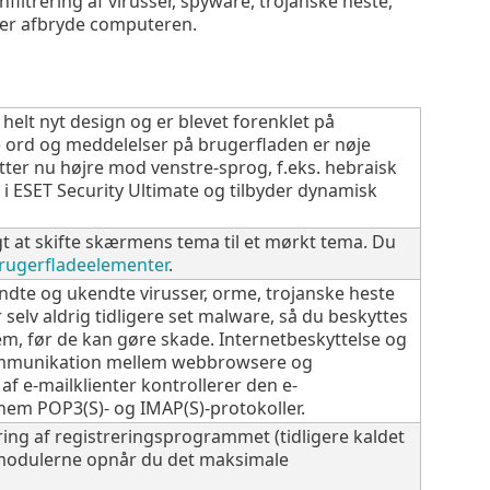
filtrering af virusser, spyware, trojanske heste,
ler afbryde computeren.
 helt nyt design og er blevet forenklet på
le ord og meddelelser på brugerfladen er nøje
er nu højre mod venstre-sprog, f.eks. hebraisk
 i ESET Security Ultimate og tilbyder dynamisk
gt at skifte skærmens tema til et mørkt tema. Du
rugerfladeelementer
.
ndte og ukendte virusser, orme, trojanske heste
 selv aldrig tidligere set malware, så du beskyttes
m, før de kan gøre skade. Internetbeskyttelse og
kommunikation mellem webbrowsere og
af e-mailklienter kontrollerer den e-
m POP3(S)- og IMAP(S)-protokoller.
ing af registreringsprogrammet (tidligere kaldet
modulerne opnår du det maksimale