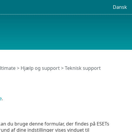
Dansk
ltimate
>
Hjælp og support
> Teknisk support
e
.
 kan du bruge denne formular, der findes på ESETs
nd af dine indstillinger vises vinduet til