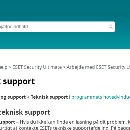
jælp
>
ESET Security Ultimate
>
Arbejde med ESET Security U
k support
 og support
>
Teknisk support
i
programmets hovedvindu
teknisk support
upport
– Hvis du ikke kan finde en løsning på dit problem,
urtigt at kontakte ESETs tekniske supportafdeling. På baggru