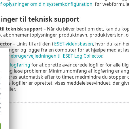
af oplysninger om din systemkonfiguration
, før webformula
inger til teknisk support
til teknisk support
– Når du bliver bedt om det, kan du kop
ks. abonnementoplysninger, produktnavn, produktversion, 
lector
– Links til artiklen i
ESET-vidensbasen
, hvor du kan he
ysninger og logge fra en computer for at hjælpe med at løs
onlinebrugervejledningen til ESET Log Collector
.
eret logføring
for at oprette avancerede logfiler for alle t
ere og løse problemer. Minimumomfang af logføring er angi
d
ktiveres automatisk efter to timer, medmindre du stopper de
h
år alle logfiler er oprettet, vises meddelelsesvinduet, der 
y
ogfiler.
y
e
o
s
e
e