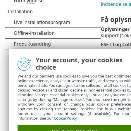
indsendelse 
Få oplysn
Oplysninger 
support (f.e
ESET Log Col
indsamler opl
oplysninger i
Your account, your cookies
choice
Aktivér
Avanc
at diagnostic
We and our partners use cookies to give you the best optimize
logføring dea
online experience, analyze our website traffic, and serve you wit
logføring
. N
personalized ads. You can agree to the collection of all cookies b
de oprettede l
clicking "Accept all and close", decline all non-essential cookies b
choosing "Accept essential cookies only", or adjust your cooki
settings by clicking "Manage cookies". You also have the right t
withdraw your consent or change your cookie preference
anytime by clicking the "Manage cookies" link in our websit
footer or in your account settings (if available). For mor
information, see our
Cookie Policy
.