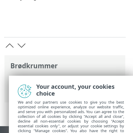
Brødkrummer
ESET-onlinehjælp
>
ESET Security
Ultimate
>
Avanceret opsætning
>
Your account, your cookies
Fejlfinding > Diagnostik
choice
We and our partners use cookies to give you the best
optimized online experience, analyze our website traffic,
and serve you with personalized ads. You can agree to the
collection of all cookies by clicking "Accept all and close",
decline all non-essential cookies by choosing "Accept
essential cookies only", or adjust your cookie settings by
clicking "Manage cookies". You also have the right to