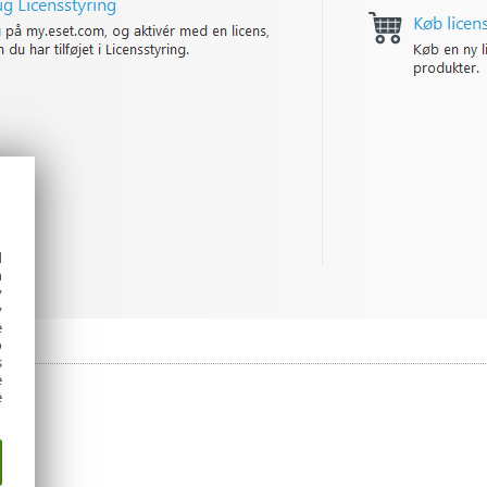
d
h
y
y
e
o
s
e
e