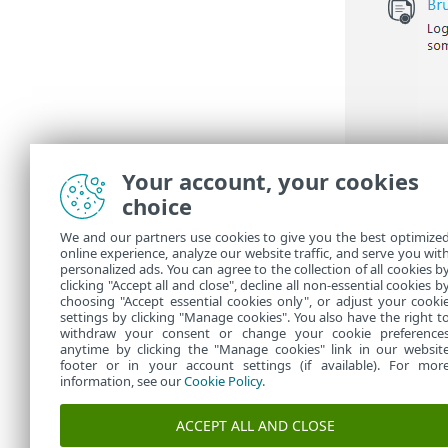
Your account, your cookies
choice
We and our partners use cookies to give you the best optimize
online experience, analyze our website traffic, and serve you wit
personalized ads. You can agree to the collection of all cookies b
clicking "Accept all and close", decline all non-essential cookies b
choosing "Accept essential cookies only", or adjust your cooki
settings by clicking "Manage cookies". You also have the right t
withdraw your consent or change your cookie preference
anytime by clicking the "Manage cookies" link in our websit
footer or in your account settings (if available). For mor
information, see our
Cookie Policy
.
ACCEPT ALL AND CLOSE