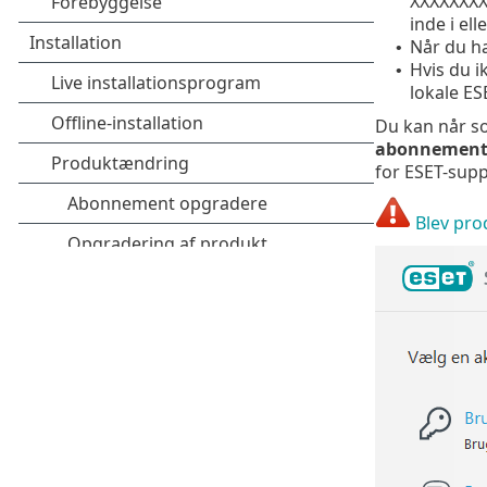
XXXXXXXX,
inde i el
Når du h
•
Hvis du i
•
lokale E
Du kan når s
abonnemen
for ESET-supp
Blev pro