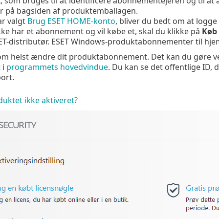
 som bruges til at identificere abonnementejeren og til at 
ler på bagsiden af produktemballagen.
ar valgt
Brug ESET HOME-konto
, bliver du bedt om at logg
kke har et abonnement og vil købe et, skal du klikke på
Køb
SET-distributør. ESET Windows-produktabonnementer til h
om helst ændre dit produktabonnement. Det kan du gøre ve
t
i
programmets hovedvindue
. Du kan se det offentlige ID, 
ort.
duktet ikke aktiveret?