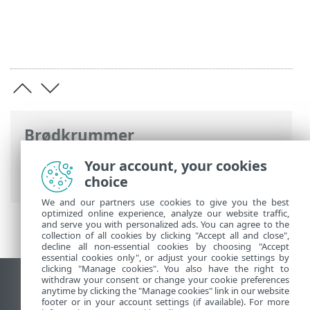
Brødkrummer
ESET-onlinehjælp
>
ESET Security
Your account, your cookies
Ultimate
>
Ofte stillede spørgsmål
choice
We and our partners use cookies to give you the best
optimized online experience, analyze our website traffic,
and serve you with personalized ads. You can agree to the
collection of all cookies by clicking "Accept all and close",
decline all non-essential cookies by choosing "Accept
essential cookies only", or adjust your cookie settings by
clicking "Manage cookies". You also have the right to
withdraw your consent or change your cookie preferences
Vis computerwebsted
anytime by clicking the "Manage cookies" link in our website
footer or in your account settings (if available). For more
End of Life