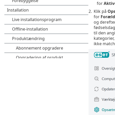
for
Aktiv
2.
Klik på
Op
for
Foræld
og derefte
fødselsdag
til den an
kategorier,
ikke match