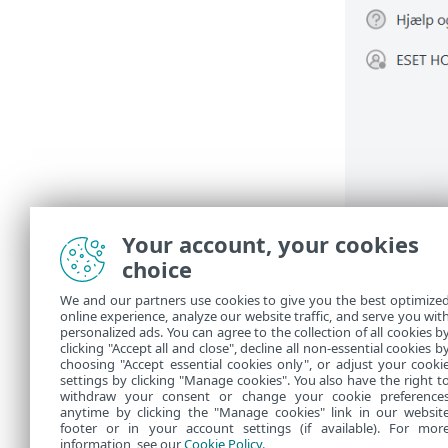
Your account, your cookies
choice
We and our partners use cookies to give you the best optimize
online experience, analyze our website traffic, and serve you wit
personalized ads. You can agree to the collection of all cookies b
clicking "Accept all and close", decline all non-essential cookies b
choosing "Accept essential cookies only", or adjust your cooki
settings by clicking "Manage cookies". You also have the right t
withdraw your consent or change your cookie preference
anytime by clicking the "Manage cookies" link in our websit
footer or in your account settings (if available). For mor
information, see our
Cookie Policy
.