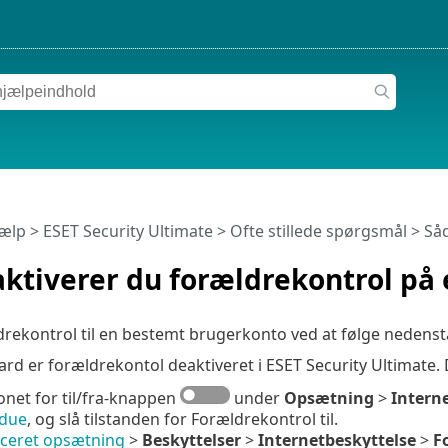
jælp
>
ESET Security Ultimate
>
Ofte stillede spørgsmål
> Såd
ktiverer du forældrekontrol på
drekontrol til en bestemt brugerkonto ved at følge nedenst
rd er forældrekontol deaktiveret i ESET Security Ultimate. 
konet for til/fra-knappen
under
Opsætning
>
Intern
due
, og slå tilstanden for Forældrekontrol til.
ceret opsætning
>
Beskyttelser
>
Internetbeskyttelse
>
F