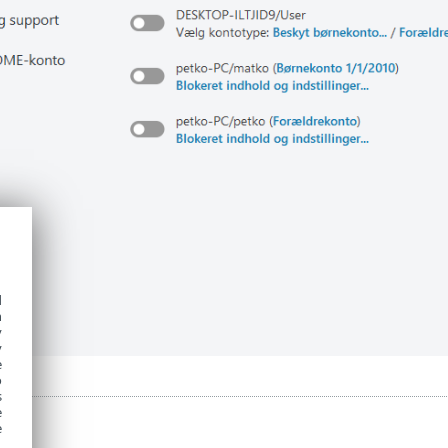
d
h
y
y
e
o
s
e
e