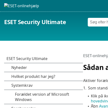
ESET Security Ultimate
ESET-onlineh
Sådan a
Aktiver foræl
1.
Som standa
Klik på i
•
hovedvin
Åbn
Avan
•