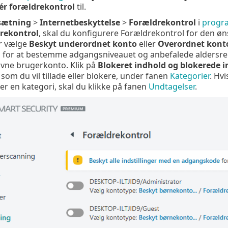
ér forældrekontrol
til.
sætning
>
Internetbeskyttelse
>
Forældrekontrol
i
progr
rekontrol
, skal du konfigurere Forældrekontrol for den øn
r vælge
Beskyt underordnet konto
eller
Overordnet kont
 for at bestemme adgangsniveauet og anbefalede aldersrele
givne brugerkonto. Klik på
Blokeret indhold og blokerede ind
 som du vil tillade eller blokere, under fanen
Kategorier
. Hvi
er en kategori, skal du klikke på fanen
Undtagelser
.