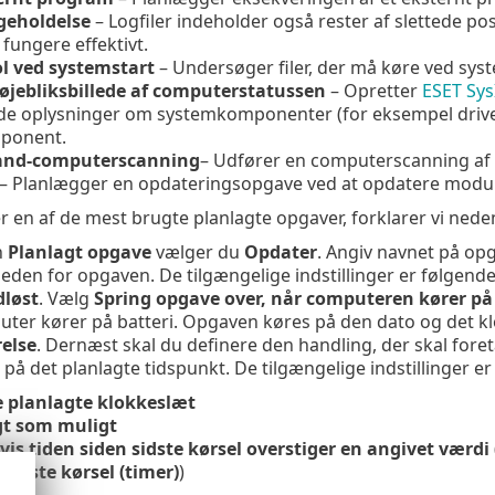
geholdelse
– Logfiler indeholder også rester af slettede po
 fungere effektivt.
ol ved systemstart
– Undersøger filer, der må køre ved syste
 øjebliksbillede af computerstatussen
– Opretter
ESET Sys
ede oplysninger om systemkomponenter (for eksempel drive
ponent.
nd-computerscanning
– Udfører en computerscanning af 
– Planlægger en opdateringsopgave ved at opdatere modu
r en af de mest brugte planlagte opgaver, forklarer vi nede
n
Planlagt opgave
vælger du
Opdater
. Angiv navnet på opg
den for opgaven. De tilgængelige indstillinger er følgend
løst
. Vælg
Spring opgave over, når computeren kører på 
er kører på batteri. Opgaven køres på den dato og det klok
else
. Dernæst skal du definere den handling, der skal fore
å det planlagte tidspunkt. De tilgængelige indstillinger er
 planlagte klokkeslæt
gt som muligt
vis tiden siden sidste kørsel overstiger en angivet værdi
 sidste kørsel (timer)
)