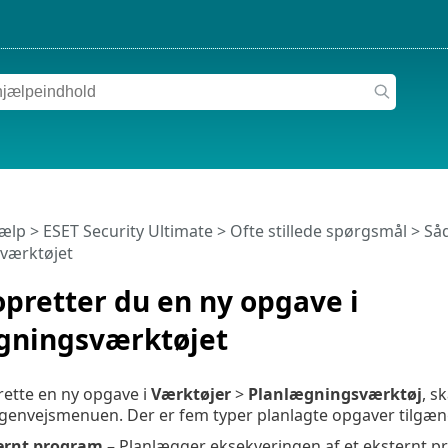
jælp
>
ESET Security Ultimate
>
Ofte stillede spørgsmål
> Såd
værktøjet
pretter du en ny opgave i
gningsværktøjet
prette en ny opgave i
Værktøjer
>
Planlægningsværktøj
, s
 genvejsmenuen. Der er fem typer planlagte opgaver tilgæn
ernt program
– Planlægger eksekveringen af et eksternt p