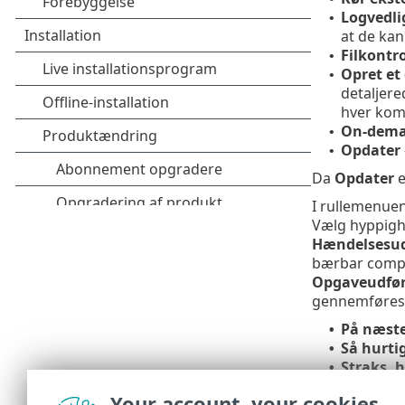
Logvedli
•
at de kan
Filkontr
•
Opret et
•
detaljer
hver kom
On-dema
•
Opdater
•
Da
Opdater
e
I rullemenue
Vælg hyppighe
Hændelsesud
bærbar comput
Opgaveudfør
gennemføres p
På næste
•
Så hurti
•
Straks, h
•
Tid siden
Your account, your cookies