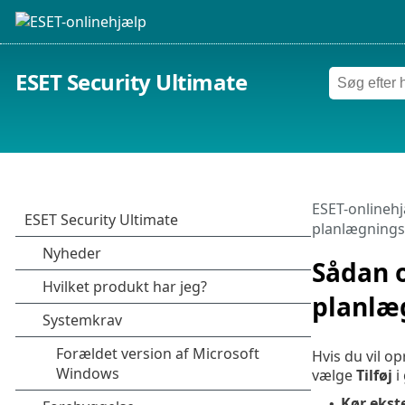
ESET Security Ultimate
ESET-onlineh
planlægnings
Sådan o
planlæ
Hvis du vil o
vælge
Tilføj
i
Kør ekst
•