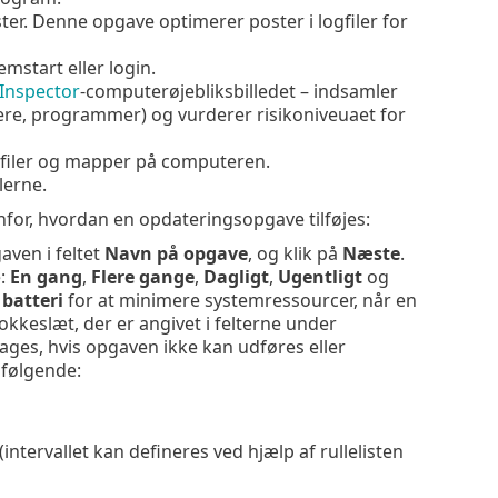
ster. Denne opgave optimerer poster i logfiler for
mstart eller login.
Inspector
-computerøjebliksbilledet – indsamler
re, programmer) og vurderer risikoniveuaet for
filer og mapper på computeren.
lerne.
nfor, hvordan en opdateringsopgave tilføjes:
aven i feltet
Navn på opgave
, og klik på
Næste
.
e:
En gang
,
Flere gange
,
Dagligt
,
Ugentligt
og
batteri
for at minimere systemressourcer, når en
keslæt, der er angivet i felterne under
tages, hvis opgaven ikke kan udføres eller
 følgende:
(intervallet kan defineres ved hjælp af rullelisten