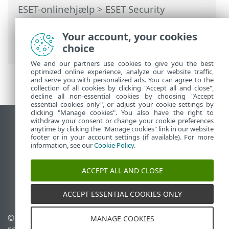
ESET-onlinehjælp
>
ESET Security
Ultimate
>
Ofte stillede spørgsmål
>
Sådan planlægger du en ugentlig
Your account, your cookies
computerscanning
choice
We and our partners use cookies to give you the best
optimized online experience, analyze our website traffic,
and serve you with personalized ads. You can agree to the
collection of all cookies by clicking "Accept all and close",
decline all non-essential cookies by choosing "Accept
essential cookies only", or adjust your cookie settings by
clicking "Manage cookies". You also have the right to
withdraw your consent or change your cookie preferences
Vis computerwebsted
anytime by clicking the "Manage cookies" link in our website
footer or in your account settings (if available). For more
End of Life
information, see our
Cookie Policy
.
ESET-vidensbase
ESET-forum
ACCEPT ALL AND CLOSE
ESET Status Portal
Regional support
ACCEPT ESSENTIAL COOKIES ONLY
© 1992 - 2025 ESET, spol. s
Administrer cookies
MANAGE COOKIES