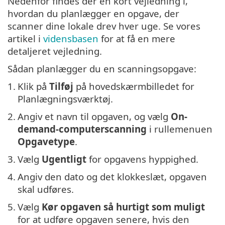
Nedenfor findes der en kort vejledning i,
hvordan du planlægger en opgave, der
scanner dine lokale drev hver uge. Se vores
artikel i
vidensbasen
for at få en mere
detaljeret vejledning.
Sådan planlægger du en scanningsopgave:
1.
Klik på
Tilføj
på hovedskærmbilledet for
Planlægningsværktøj.
2.
Angiv et navn til opgaven, og vælg
On-
demand-computerscanning
i rullemenuen
Opgavetype
.
3.
Vælg
Ugentligt
for opgavens hyppighed.
4.
Angiv den dato og det klokkeslæt, opgaven
skal udføres.
5.
Vælg
Kør opgaven så hurtigt som muligt
for at udføre opgaven senere, hvis den