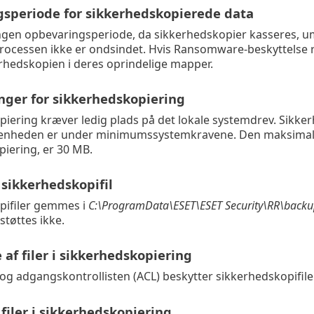
speriode for sikkerhedskopierede data
ngen opbevaringsperiode, da sikkerhedskopier kasseres, u
 processen ikke er ondsindet. Hvis Ransomware-beskyttelse 
kerhedskopien i deres oprindelige mapper.
ger for sikkerhedskopiering
iering kræver ledig plads på det lokale systemdrev. Sikke
kenheden er under minimumssystemkravene. Den maksimale st
iering, er 30 MB.
l sikkerhedskopifil
pifiler gemmes i
C:\ProgramData\ESET\ESET Security\RR\back
tøttes ikke.
 af filer i sikkerhedskopiering
 og adgangskontrollisten (ACL) beskytter sikkerhedskopifile
 filer i sikkerhedskopiering