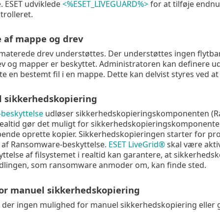
 ESET udviklede
<%ESET_LIVEGUARD%>
for at tilføje endnu
rolleret.
e af mappe og drev
aterede drev understøttes. Der understøttes ingen flytbare
rev og mapper er beskyttet. Administratoren kan definere ud
e en bestemt fil i en mappe. Dette kan delvist styres ved at
il sikkerhedskopiering
beskyttelse
udløser sikkerhedskopieringskomponenten (Ra
 realtid gør det muligt for sikkerhedskopieringskomponente
øbende oprette kopier. Sikkerhedskopieringen starter for pr
 af Ransomware-beskyttelse.
ESET LiveGrid®
skal være akti
yttelse af filsystemet i realtid kan garantere, at sikkerhe
ndlingen, som ransomware anmoder om, kan finde sted.
or manuel sikkerhedskopiering
er der ingen mulighed for manuel sikkerhedskopiering eller