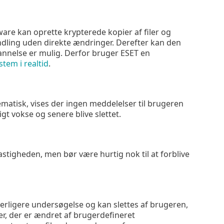
e kan oprette krypterede kopier af filer og
andling uden direkte ændringer. Derefter kan den
ndannelse er mulig. Derfor bruger ESET en
stem i realtid
.
matisk, vises der ingen meddelelser til brugeren
t vokse og senere blive slettet.
igheden, men bør være hurtig nok til at forblive
erligere undersøgelse og kan slettes af brugeren,
iler, der er ændret af brugerdefineret