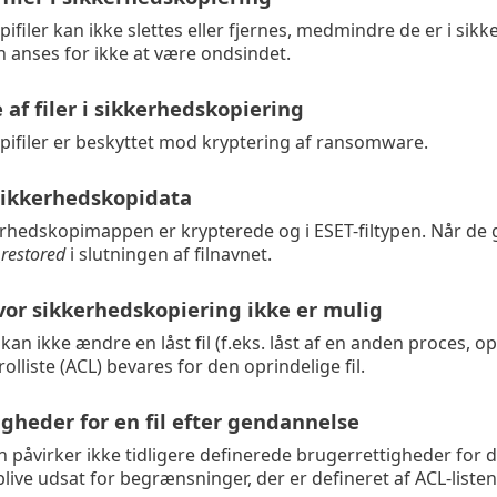
filer kan ikke slettes eller fjernes, medmindre de er i sikke
 anses for ikke at være ondsindet.
 af filer i sikkerhedskopiering
ifiler er beskyttet mod kryptering af ransomware.
 sikkerhedskopidata
kerhedskopimappen er krypterede og i ESET-filtypen. Når d
_restored
i slutningen af filnavnet.
vor sikkerhedskopiering ikke er mulig
n ikke ændre en låst fil (f.eks. låst af en anden proces, ope
lliste (ACL) bevares for den oprindelige fil.
gheder for en fil efter gendannelse
påvirker ikke tidligere definerede brugerrettigheder for d
live udsat for begrænsninger, der er defineret af ACL-listen