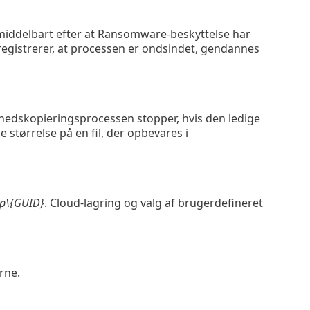
middelbart efter at Ransomware-beskyttelse har
registrerer, at processen er ondsindet, gendannes
rhedskopieringsprocessen stopper, hvis den ledige
ørrelse på en fil, der opbevares i
up\{GUID}
. Cloud-lagring og valg af brugerdefineret
rne.