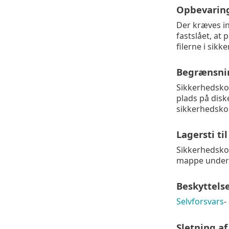
Opbevaring
Der kræves i
fastslået, at
filerne i sik
Begrænsnin
Sikkerhedskop
plads på dis
sikkerhedskop
Lagersti ti
Sikkerhedsko
mappe unders
Beskyttelse
Selvforsvars
-
Sletning af