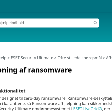
jælp
>
ESET Security Ultimate
>
Ofte stillede spørgsmål
> Af
pning af ransomware
ktionalitet
r designet til zero-day ransomware. Ransomware-beskyttels
n i karantæne, så Ransomware-afhjælpning kan sikkerhedsk
Security Ultimate omdømmesystemet i
ESET LiveGrid®
, der