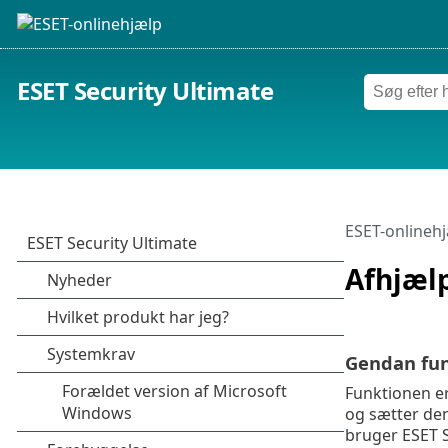
ESET Security Ultimate
ESET-onlineh
Afhjæl
Gendan fun
Funktionen e
og sætter de
bruger ESET 