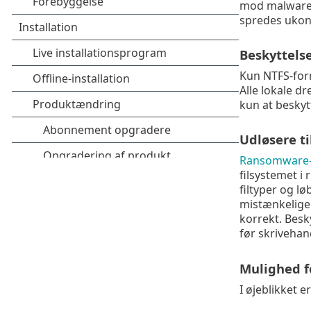
mod malware.
spredes ukont
Beskyttels
Kun NTFS-form
Alle lokale d
kun at beskytt
Udløsere t
Ransomware-
filsystemet i
filtyper og l
mistænkelige
korrekt. Besk
før skriveha
Mulighed f
I øjeblikket 