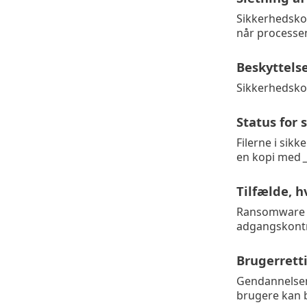
Sikkerhedskopi
når processen
Beskyttelse
Sikkerhedskop
Status for
Filerne i sik
en kopi med
Tilfælde, h
Ransomware ka
adgangskontro
Brugerretti
Gendannelsen 
brugere kan b