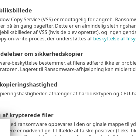
bliksbillede
ow Copy Service (VSS) er modtagelig for angreb. Ransomwar
aler på én gang bagefter. Dette er en almindelig sletningsh
øjebliksbilleder af VSS (hvis de blev oprettet), og ingen ge
py-on-write-proces, der understøttes af
beskyttelse af filsy
elelser om sikkerhedskopier
re-beskyttelse bestemmer, at filens adfærd ikke er proble
tratoren. Lageret til Ransomware-afhjælpning kan midlertidig
kopieringshastighed
ieringshastigheden afhænger af harddisktypen og CPU-hast
af krypterede filer
ler med ransomware opbevares i den originale mappe til yd
ængere er nødvendige. I tilfælde af falske positiver (f.eks. f