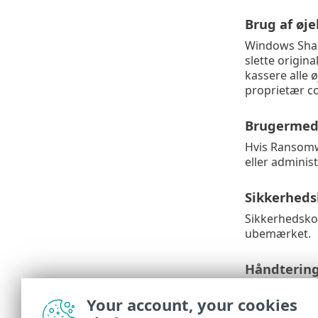
Brug af øje
Windows Shad
slette origin
kassere alle 
proprietær co
Brugermedd
Hvis Ransomwa
eller adminis
Sikkerheds
Sikkerhedskop
ubemærket.
Håndtering 
Krypterede fi
Your account, your cookies
hvis de ikke l