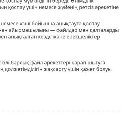
 қоспау мүмкіндігін береді. Өнімділік
н қоспау үшін немесе жүйенің ретсіз әрекетіне
 немесе хэші бойынша анықтауға қоспау
терінен айырмашылығы — файлдар мен қалталарды
мен анықталған кезде және ерекшеліктер
ілі барлық файл әрекеттері қарап шығуға
 қолжетімділігін жақсарту үшін қажет болуы