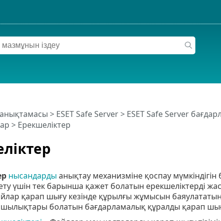
 анықтамасы
>
ESET Safe Server
>
ESET Safe Server бағда
ар
> Ерекшеліктер
ліктер
ер
нысандарды
анықтау механизміне қоспау мүмкіндігін
ету үшін тек барынша қажет болатын ерекшеліктерді жа
айлар қарап шығу кезінде құрылғы жұмысын баяулататы
шылықтары болатын бағдарламалық құралды қарап шығ