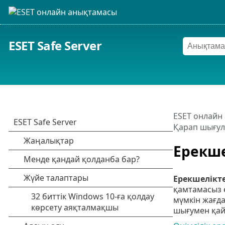
ESET Safe Server
ESET онлайн
Қарап шығул
Ерекше
Ерекшелікт
қамтамасыз 
мүмкін жағд
шығумен қай