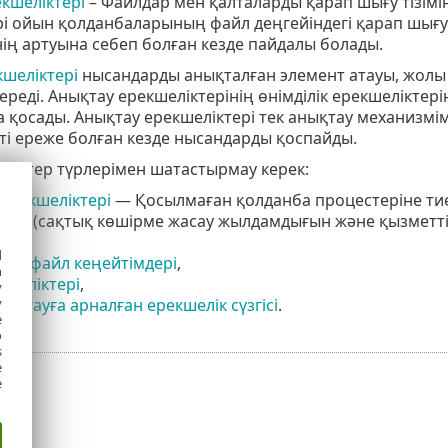
екшеліктері
– Файлдар мен қалталарды қарап шығу тізіміне
і ойын қолданбаларының файл деңгейіндегі қарап шығуы
інің артуына себеп болған кезде пайдалы болады.
кшеліктері
нысандарды анықталған элемент атауы, жолы
береді. Анықтау ерекшеліктерінің өнімділік ерекшелік
 қосады. Анықтау ерекшеліктері тек анықтау механизмі
істі ереже болған кезде нысандарды қоспайды.
ліктер түрлерімен шатастырмау керек:
ерекшеліктері
— Қосылмаған қолданба процестеріне тиес
ды (сақтық көшірме жасау жылдамдығын және қызметтің
d
ан файл кеңейтімдері
,
h
кшеліктері
,
y
қорғауға арналған ерекшелік сүзгісі
.
y
e
o
s
e
e