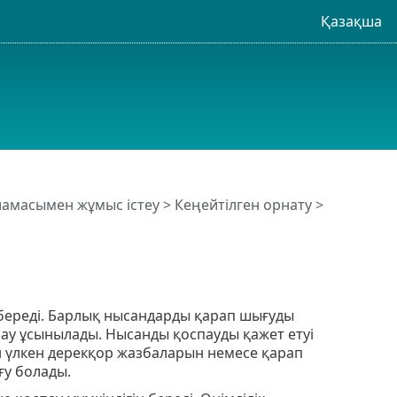
Қазақша
рламасымен жұмыс істеу
>
Кеңейтілген орнату
>
 береді. Барлық нысандарды қарап шығуды
сау ұсынылады. Нысанды қоспауды қажет етуі
н үлкен дерекқор жазбаларын немесе қарап
у болады.