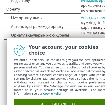
Өнімділік ер
ерекшеліктер
не өнімділіг
Анықтау ере
мүмкіндігін 
қарап шығуға
тізімінде ти
Басқа ерекше
Your account, your cookies
Процесс 
•
choice
қосылмай
мүмкін),
We and our partners use cookies to give you the best optimize
Қосылмағ
•
online experience, analyze our website traffic, and serve you wit
HIPS ере
•
personalized ads. You can agree to the collection of all cookies b
Бұлттық 
clicking "Accept all and close", decline all non-essential cookies b
•
choosing "Accept essential cookies only", or adjust your cooki
settings by clicking "Manage cookies". You also have the right t
withdraw your consent or change your cookie preference
anytime by clicking the "Manage cookies" link in our websit
footer or in your account settings (if available). For mor
information, see our
Cookie Policy
.
ACCEPT ALL AND CLOSE