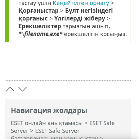
тастау үшін
Кеңейтілген орнату
>
Қорғаныстар
>
Бұлт негізіндегі
қорғаныс
>
Үлгілерді жіберу
>
Ерекшеліктер
тармағын ашып,
*\filename.exe*
ерекшелігін қосыңыз.
Навигация жолдары
ESET онлайн анықтамасы
>
ESET Safe
Server
>
ESET Safe Server
бағдарламасымен жұмыс істеу
>