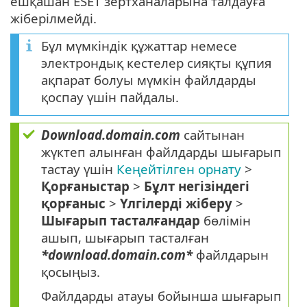
ешқашан ESET зертханаларына талдауға
жіберілмейді.
Бұл мүмкіндік құжаттар немесе
электрондық кестелер сияқты құпия
ақпарат болуы мүмкін файлдарды
қоспау үшін пайдалы.
Download.domain.com
сайтынан
жүктеп алынған файлдарды шығарып
тастау үшін
Кеңейтілген орнату
>
Қорғаныстар
>
Бұлт негізіндегі
қорғаныс
>
Үлгілерді жіберу
>
Шығарып тасталғандар
бөлімін
ашып, шығарып тасталған
*download.domain.com*
файлдарын
қосыңыз.
Файлдарды атауы бойынша шығарып