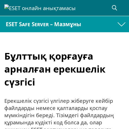
ESET Safe Server – Мазмұны
Бұлттық қорғауға
арналған ерекшелік
сүзгісі
Ерекшелік сүзгісі үлгілер жіберуге кейбір
файлдарды немесе қалталарды қоспау
мүмкіндігін береді. Тізімдегі файлдардың
құрамында күдікті код болса да, олар