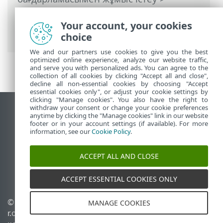
Кеңейтілген орнату
>
Қарап шығулар
>
Бұлттық қорғау
> Бұлттық қорғауға
Your account, your cookies
арналған ерекшелік сүзгісі
choice
We and our partners use cookies to give you the best
optimized online experience, analyze our website traffic,
and serve you with personalized ads. You can agree to the
collection of all cookies by clicking "Accept all and close",
decline all non-essential cookies by choosing "Accept
essential cookies only", or adjust your cookie settings by
clicking "Manage cookies". You also have the right to
withdraw your consent or change your cookie preferences
Жұмыс үстеліндегі сайтты қарау
anytime by clicking the "Manage cookies" link in our website
footer or in your account settings (if available). For more
End of Life
information, see our
Cookie Policy
.
ESET білім қоры
ESET форумы
ACCEPT ALL AND CLOSE
ESET Status Portal
Аймақтық қолдау
ACCEPT ESSENTIAL COOKIES ONLY
© 1992 - 2026 ESET, spol. s
Cookie файлдарын
MANAGE COOKIES
r.o. - Барлық құқықтары
басқару