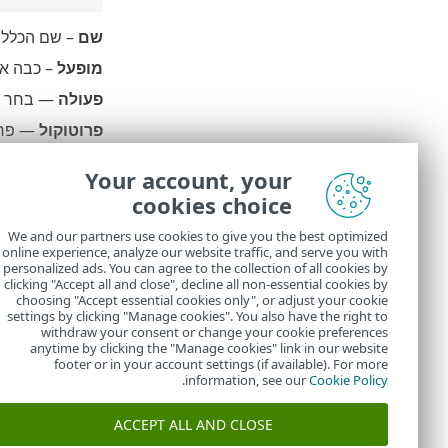
שם
– שם הכלל.
מופעל
– כבה את
פעולה
— בחר 
פרוטוקול
— פרוט
פרופיל
– ניתן ל
Your account, your
מספר ניסיונות 
cookies choice
תקופת שמירה ש
We and our partners use cookies to give you the best optimized
online experience, analyze our website traffic, and serve you with
כתובת IP המשמשת כמקור
personalized ads. You can agree to the collection of all cookies by
קבוצות של כתובות IP ש
clicking "Accept all and close", decline all non-essential cookies by
choosing "Accept essential cookies only", or adjust your cookie
settings by clicking "Manage cookies". You also have the right to
withdraw your consent or change your cookie preferences
anytime by clicking the "Manage cookies" link in our website
footer or in your account settings (if available). For more
.
information, see our
Cookie Policy
ACCEPT ALL AND CLOSE